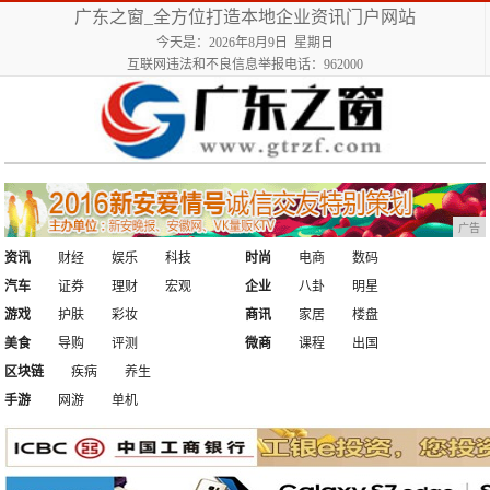
广东之窗_全方位打造本地企业资讯门户网站
今天是：2026年8月9日 星期日
互联网违法和不良信息举报电话：962000
广告
资讯
财经
娱乐
科技
时尚
电商
数码
汽车
证券
理财
宏观
企业
八卦
明星
游戏
护肤
彩妆
商讯
家居
楼盘
美食
导购
评测
微商
课程
出国
区块链
疾病
养生
手游
网游
单机