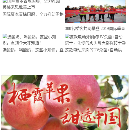
国际资本青睐国服，全力推动英格
来思赴美上市
300名梯客共同攀登 2019国际垂直
马拉松超级精英赛顺德海骏达中心
站欢乐开跑
选酸奶、喝酸奶，这些小知识，直
这款电动牙刷的UV杀菌+自动烘
到今天才知道！
干，让你的刷头每天都保持干净