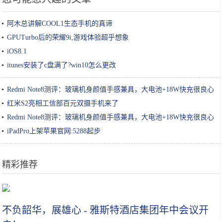
阿木总讲解COOL1生态手机的真谛
GPUTurbo后的荣耀9i,游戏体验超乎想象
iOS8.1
itunes安装了c盘满了?win10怎么更改
Redmi Note8测评：玻璃机身颜值手感兼具，大电池+18W快充很良心
红米S2亮相工信部百元双摄手机来了
Redmi Note8测评：玻璃机身颜值手感兼具，大电池+18W快充很良心
iPadPro上架苹果官网:5288起步
精彩推荐
加了这几样，炒饭鲜香无比，而且色彩搭配清新也能让孩子食欲大增
不负韶华，展雄心 - 雅斯特酒店集团年中会议开