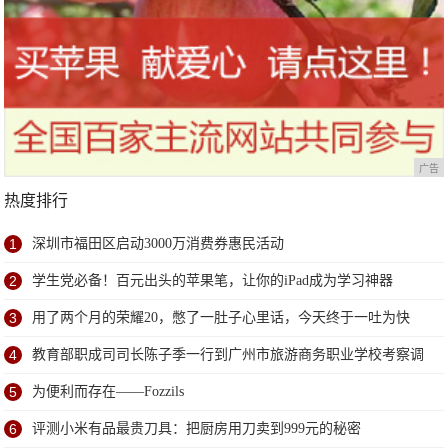
广告
热度排行
1
深圳市福田区启动3000万消费券惠民活动
2
学生党必备！百元出头的苹果笔，让你的iPad成为学习神器
3
用了两个月的荣耀20，憋了一肚子心里话，今天终于一吐为快
4
教育部职成司司长陈子季一行到广州市旅游商务职业学校考察调
研
5
为便利而存在——Fozzils
6
评测小米有品最贵刀具：把厨房用刀卖到999元的秘密