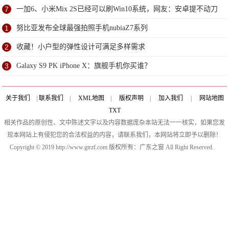
7
一加6、小米Mix 2S已经可以刷Win10系统，网友：安卓提不动刀
了？
1
努比亚发布全球最强拍照手机nubiaZ7系列
2
收藏！小户型的弹性设计可满足多样需求
3
Galaxy S9 PK iPhone X：旗舰手机你买谁？
关于我们
|
联系我们
|
XML地图
|
版权声明
|
加入我们
|
网站地图
TXT
相关作品的原创性、文中陈述文字以及内容数据庞杂本站无法一一核实，如果您发
现本网站上有侵犯您的合法权益的内容，请联系我们，本网站将立即予以删除！
Copyright © 2019 http://www.gtrzf.com 版权所有：广东之窗 All Right Reserved.