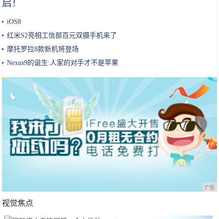
启！
iOS8
红米S2亮相工信部百元双摄手机来了
摩托罗拉8款新机将登场
Nexus9的诞生:人家的对手才不是苹果
广告
视觉焦点