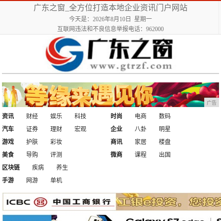
广东之窗_全方位打造本地企业资讯门户网站
今天是：2026年8月10日 星期一
互联网违法和不良信息举报电话：962000
广告
资讯
财经
娱乐
科技
时尚
电商
数码
汽车
证券
理财
宏观
企业
八卦
明星
游戏
护肤
彩妆
商讯
家居
楼盘
美食
导购
评测
微商
课程
出国
区块链
疾病
养生
手游
网游
单机