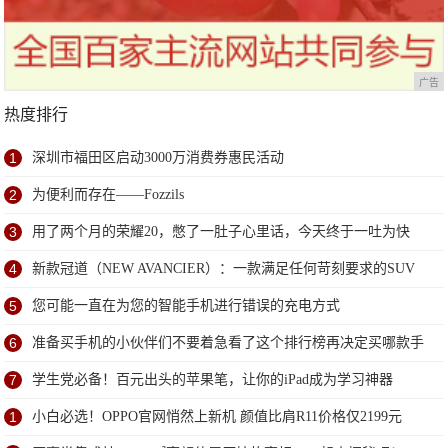
广告
热度排行
1
深圳市福田区启动3000万消费券惠民活动
2
为便利而存在——Fozzils
3
用了两个月的荣耀20，憋了一肚子心里话，今天终于一吐为快
4
新款冠道（NEW AVANCIER）：一款满足任何苛刻要求的SUV
5
您可能一直在为您的智能手机进行错误的充电方式
6
准备买手机的小伙伴们不要着急看了这个排行榜再决定买哪款手
机吧
7
学生党必备！百元出头的苹果笔，让你的iPad成为学习神器
1
小白必选！OPPO官网悄然上新机 颜值比肩R11价格仅2199元