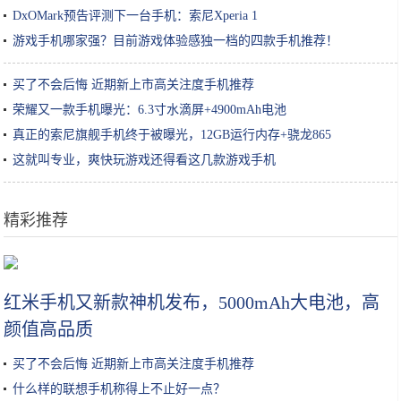
DxOMark预告评测下一台手机：索尼Xperia 1
游戏手机哪家强？目前游戏体验感独一档的四款手机推荐！
买了不会后悔 近期新上市高关注度手机推荐
荣耀又一款手机曝光：6.3寸水滴屏+4900mAh电池
真正的索尼旗舰手机终于被曝光，12GB运行内存+骁龙865
这就叫专业，爽快玩游戏还得看这几款游戏手机
精彩推荐
鸡蛋别再炒着吃，这个做法吃起来没够，招待客人个个说好
红米手机又新款神机发布，5000mAh大电池，高
颜值高品质
买了不会后悔 近期新上市高关注度手机推荐
什么样的联想手机称得上不止好一点？