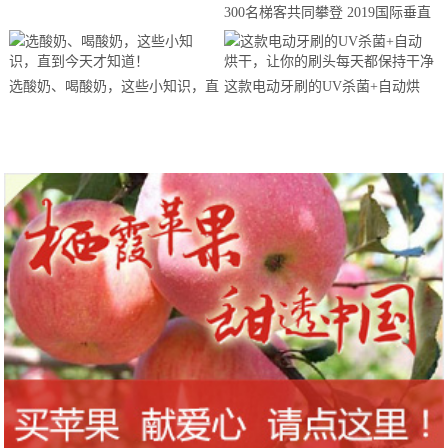
300名梯客共同攀登 2019国际垂直
马拉松超级精英赛顺德海骏达中心
站欢乐开跑
选酸奶、喝酸奶，这些小知识，直
这款电动牙刷的UV杀菌+自动烘
到今天才知道！
干，让你的刷头每天都保持干净