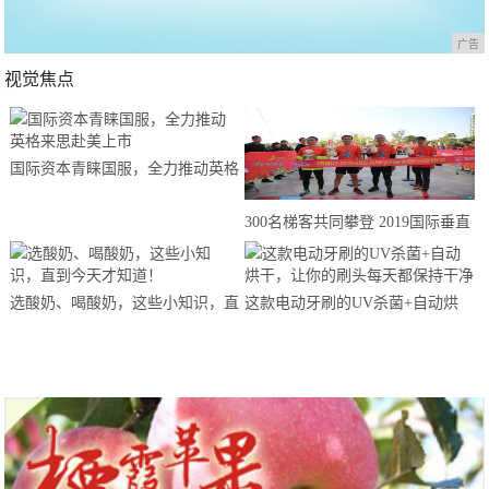
广告
视觉焦点
国际资本青睐国服，全力推动英格
来思赴美上市
300名梯客共同攀登 2019国际垂直
马拉松超级精英赛顺德海骏达中心
站欢乐开跑
选酸奶、喝酸奶，这些小知识，直
这款电动牙刷的UV杀菌+自动烘
到今天才知道！
干，让你的刷头每天都保持干净