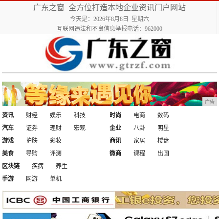
广东之窗_全方位打造本地企业资讯门户网站
今天是：2026年8月8日 星期六
互联网违法和不良信息举报电话：962000
广告
资讯
财经
娱乐
科技
时尚
电商
数码
汽车
证券
理财
宏观
企业
八卦
明星
游戏
护肤
彩妆
商讯
家居
楼盘
美食
导购
评测
微商
课程
出国
区块链
疾病
养生
手游
网游
单机