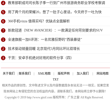
4
教育部职成司司长陈子季一行到广州市旅游商务职业学校考察调
研
5
用了两个月的荣耀20，憋了一肚子心里话，今天终于一吐为快
6
360手机vizza 值得买吗？优缺点全面解析
7
新款冠道（NEW AVANCIER）：一款满足任何苛刻要求的SUV
1
全速旗舰一加6评测：一名优雅狂野的“西装暴徒”
2
技术驱动销量回暖 北京现代5月同比环比双增长
3
干货：安卓手机绝对好用的软件分享（四）
关于我们
|
联系我们
|
XML地图
|
版权声明
|
加入我们
|
网站地图
TXT
相关作品的原创性、文中陈述文字以及内容数据庞杂本站无法一一核实，如果您发
现本网站上有侵犯您的合法权益的内容，请联系我们，本网站将立即予以删除！
Copyright © 2019 http://www.gtrzf.com 版权所有：广东之窗 All Right Reserved.