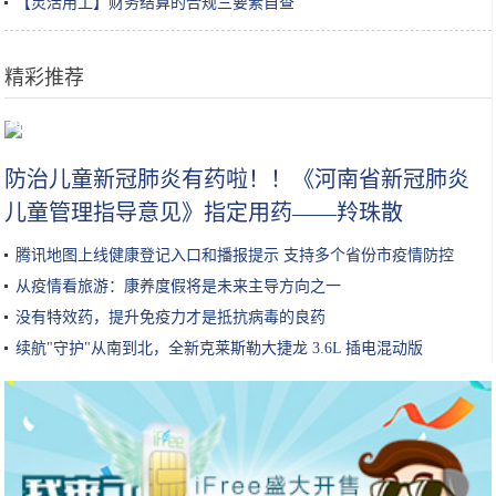
【灵活用工】财务结算的合规三要素自查
精彩推荐
可以用吸管吸着吃的橙子来了！爆汁无渣，徒手可剥！果冻橙了解一下
防治儿童新冠肺炎有药啦！！《河南省新冠肺炎
儿童管理指导意见》指定用药——羚珠散
腾讯地图上线健康登记入口和播报提示 支持多个省份市疫情防控
从疫情看旅游：康养度假将是未来主导方向之一
没有特效药，提升免疫力才是抵抗病毒的良药
续航"守护"从南到北，全新克莱斯勒大捷龙 3.6L 插电混动版