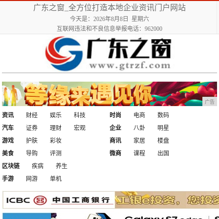
广东之窗_全方位打造本地企业资讯门户网站
今天是：2026年8月8日 星期六
互联网违法和不良信息举报电话：962000
广告
资讯
财经
娱乐
科技
时尚
电商
数码
汽车
证券
理财
宏观
企业
八卦
明星
游戏
护肤
彩妆
商讯
家居
楼盘
美食
导购
评测
微商
课程
出国
区块链
疾病
养生
手游
网游
单机