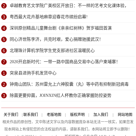
2
卓越教育艺文学院广美校区开放日：不一样的艺考文化课体验，
学位已告急
3
粤西最大花卉基地麻章迎春花市缤纷启幕!
4
深圳原创精品儿童舞台剧《亲亲红树林》贺岁福田首演
5
同心济世陈李济，共克时艰，爱心捐赠驰援武汉！
6
北理珠计算机学院学生党支部进社区温暖民心
7
2020开启新时代：一带一路中国商品交易中心落户柬埔寨！
1
突泉县进驹手机发货中心
2
钟南山团队：苏州雷允上六神胶囊（丸）等中药有抑制新冠病毒
作用
3
除菌更要抑菌，JOINXIN红人杯教你正确掌握防控姿势
关于我们
|
联系我们
|
老版地图
|
版权声明
|
加入我们
|
网站地图
相关作品的原创性、文中陈述文字以及内容数据庞杂本站无法一一核实，如果您发
现本网站上有侵犯您的合法权益的内容，请联系我们，本网站将立即予以删除！