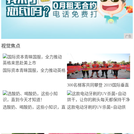
广告
视觉焦点
国际资本青睐国服，全力推动英格
来思赴美上市
300名梯客共同攀登 2019国际垂直
马拉松超级精英赛顺德海骏达中心
站欢乐开跑
选酸奶、喝酸奶，这些小知识，直
这款电动牙刷的UV杀菌+自动烘
到今天才知道！
干，让你的刷头每天都保持干净