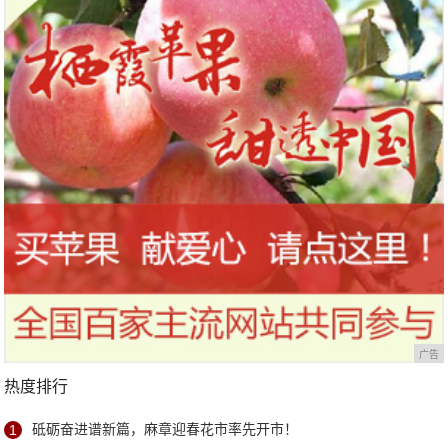
广告
热度排行
1
砥砺奋进谱新篇，麻章迎春花市率先开市！