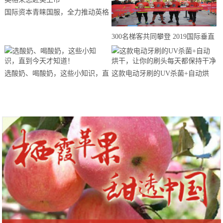
国际资本青睐国服，全力推动英格
来思赴美上市
300名梯客共同攀登 2019国际垂直
马拉松超级精英赛顺德海骏达中心
站欢乐开跑
选酸奶、喝酸奶，这些小知识，直
这款电动牙刷的UV杀菌+自动烘
到今天才知道！
干，让你的刷头每天都保持干净