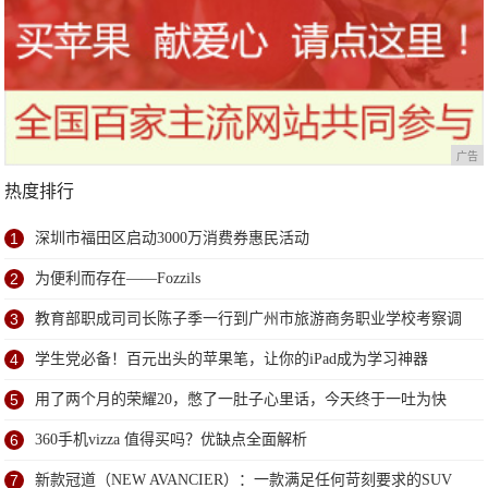
广告
热度排行
1
深圳市福田区启动3000万消费券惠民活动
2
为便利而存在——Fozzils
3
教育部职成司司长陈子季一行到广州市旅游商务职业学校考察调
研
4
学生党必备！百元出头的苹果笔，让你的iPad成为学习神器
5
用了两个月的荣耀20，憋了一肚子心里话，今天终于一吐为快
6
360手机vizza 值得买吗？优缺点全面解析
7
新款冠道（NEW AVANCIER）：一款满足任何苛刻要求的SUV