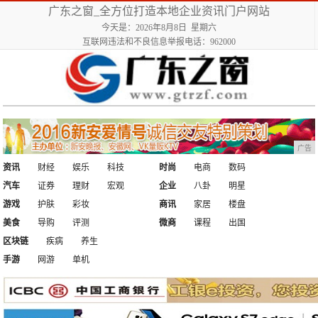
广东之窗_全方位打造本地企业资讯门户网站
今天是：2026年8月8日 星期六
互联网违法和不良信息举报电话：962000
广告
资讯
财经
娱乐
科技
时尚
电商
数码
汽车
证券
理财
宏观
企业
八卦
明星
游戏
护肤
彩妆
商讯
家居
楼盘
美食
导购
评测
微商
课程
出国
区块链
疾病
养生
手游
网游
单机