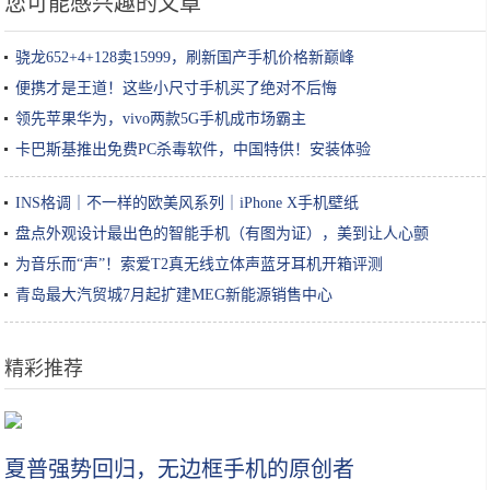
您可能感兴趣的文章
骁龙652+4+128卖15999，刷新国产手机价格新巅峰
便携才是王道！这些小尺寸手机买了绝对不后悔
领先苹果华为，vivo两款5G手机成市场霸主
卡巴斯基推出免费PC杀毒软件，中国特供！安装体验
INS格调｜不一样的欧美风系列｜iPhone X手机壁纸
盘点外观设计最出色的智能手机（有图为证），美到让人心颤
为音乐而“声”！索爱T2真无线立体声蓝牙耳机开箱评测
青岛最大汽贸城7月起扩建MEG新能源销售中心
精彩推荐
鸡蛋别再炒着吃，这个做法吃起来没够，招待客人个个说好
夏普强势回归，无边框手机的原创者