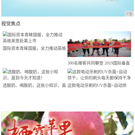
广告
视觉焦点
国际资本青睐国服，全力推动英格
来思赴美上市
300名梯客共同攀登 2019国际垂直
马拉松超级精英赛顺德海骏达中心
站欢乐开跑
选酸奶、喝酸奶，这些小知识，直
这款电动牙刷的UV杀菌+自动烘
到今天才知道！
干，让你的刷头每天都保持干净