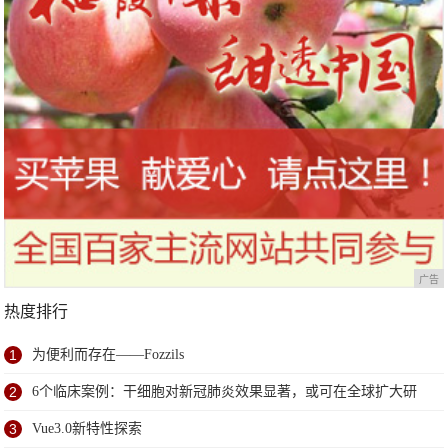
广告
热度排行
1
为便利而存在——Fozzils
2
6个临床案例：干细胞对新冠肺炎效果显著，或可在全球扩大研
究
3
Vue3.0新特性探索