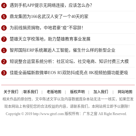
4
遇到手机APP提示无网络连接，应该怎么办？
5
鼎龙集团为166名武汉人安了一个40天的家
6
为前线捐资捐物，中地君豪“疫”不容辞！
7
楚雄天立学校落地，助力楚雄教育事业发展
1
智邦国际ERP系统邂逅人工智能，催生什么样的新型企业
2
短说整合运营系统分析：社区论坛、社交电商、知识付费三大模
式
3
佳能全画幅新款微单EOS R5双防抖成亮点 8K视频拍摄功能更吸
睛
关于我们
|
联系我们
|
老版地图
|
版权声明
|
加入我们
|
网站地图
相关作品的原创性、文中陈述文字以及内容数据庞杂本站无法一一核实，如果您发
现本网站上有侵犯您的合法权益的内容，请联系我们，本网站将立即予以删除！
Copyright © 2019 http://www.gtrzf.com 版权所有：广东之窗 All Right Reserved.