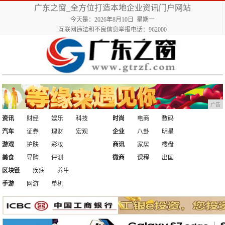
广东之窗_全方位打造本地企业资讯门户网站
今天是：2026年8月10日 星期一
互联网违法和不良信息举报电话：962000
广告
资讯
财经
娱乐
科技
时尚
电商
数码
汽车
证券
理财
宏观
企业
八卦
明星
游戏
护肤
彩妆
商讯
家居
楼盘
美食
导购
评测
微商
课程
出国
区块链
疾病
养生
手游
网游
单机