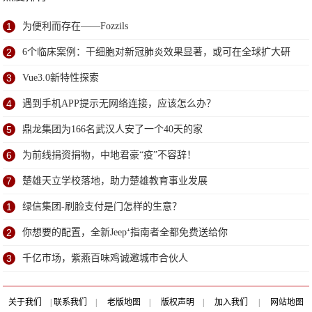
1
为便利而存在——Fozzils
2
6个临床案例：干细胞对新冠肺炎效果显著，或可在全球扩大研
究
3
Vue3.0新特性探索
4
遇到手机APP提示无网络连接，应该怎么办？
5
鼎龙集团为166名武汉人安了一个40天的家
6
为前线捐资捐物，中地君豪“疫”不容辞！
7
楚雄天立学校落地，助力楚雄教育事业发展
1
绿信集团-刷脸支付是门怎样的生意？
2
你想要的配置，全新Jeep⁺指南者全都免费送给你
3
千亿市场，紫燕百味鸡诚邀城市合伙人
关于我们
|
联系我们
|
老版地图
|
版权声明
|
加入我们
|
网站地图