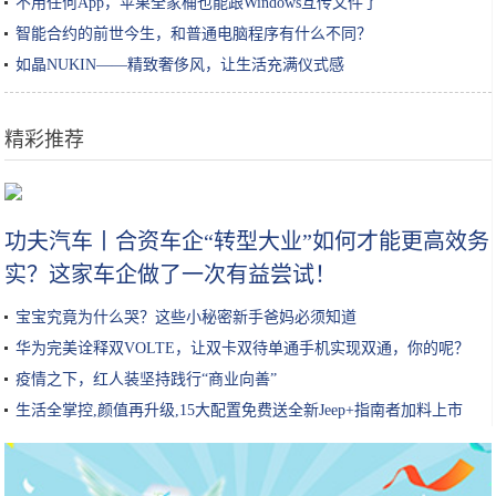
不用任何App，苹果全家桶也能跟Windows互传文件了
智能合约的前世今生，和普通电脑程序有什么不同？
如晶NUKIN——精致奢侈风，让生活充满仪式感
精彩推荐
秋冬牛肉的超级好吃的4种神仙做法，好吃到连汤汁都不剩
功夫汽车丨合资车企“转型大业”如何才能更高效务
实？这家车企做了一次有益尝试！
宝宝究竟为什么哭？这些小秘密新手爸妈必须知道
华为完美诠释双VOLTE，让双卡双待单通手机实现双通，你的呢？
疫情之下，红人装坚持践行“商业向善”
生活全掌控,颜值再升级,15大配置免费送全新Jeep+指南者加料上市