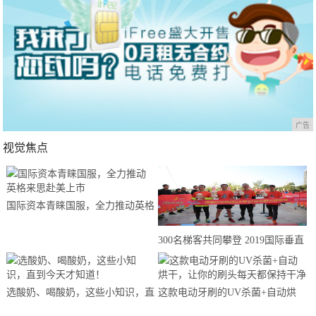
广告
视觉焦点
国际资本青睐国服，全力推动英格
来思赴美上市
300名梯客共同攀登 2019国际垂直
马拉松超级精英赛顺德海骏达中心
站欢乐开跑
选酸奶、喝酸奶，这些小知识，直
这款电动牙刷的UV杀菌+自动烘
到今天才知道！
干，让你的刷头每天都保持干净