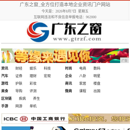
广东之窗_全方位打造本地企业资讯门户网站
今天是：2026年8月7日 星期五
互联网违法和不良信息举报电话：962000
广告
资讯
财经
娱乐
科技
时尚
电商
数码
汽车
证券
理财
宏观
企业
八卦
明星
游戏
护肤
彩妆
商讯
家居
楼盘
美食
导购
评测
微商
课程
出国
区块链
疾病
养生
手游
网游
单机