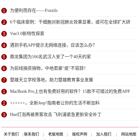
1
为便利而存在——Fozzils
2
6个临床案例：干细胞对新冠肺炎效果显著，或可在全球扩大研
究
3
Vue3.0新特性探索
4
遇到手机APP提示无网络连接，应该怎么办？
5
鼎龙集团为166名武汉人安了一个40天的家
6
为前线捐资捐物，中地君豪“疫”不容辞！
7
楚雄天立学校落地，助力楚雄教育事业发展
1
MacBook Pro上也有免费好用的软件？15款不可错过的免费APP
2
++++++，全新Jeep⁺指南者让你的生活不断加料
3
Hue灯泡再被黑客攻击 飞利浦紧急更新安全补丁
关于我们
|
联系我们
|
老版地图
|
版权声明
|
加入我们
|
网站地图