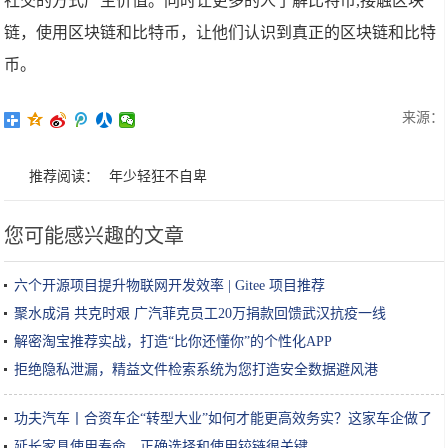
社交的方式产生价值。同时让更多的人了解比特币,接触区块
链，使用区块链和比特币，让他们认识到真正的区块链和比特
币。
来源：
推荐阅读：
年少轻狂不自卑
您可能感兴趣的文章
六个开源项目提升物联网开发效率 | Gitee 项目推荐
聚水成涓 共克时艰 广汽菲克员工20万捐款回馈武汉抗疫一线
解密淘宝推荐实战，打造“比你还懂你”的个性化APP
拒绝隐私泄漏，精益文件检索系统为您打造安全数据避风港
功夫汽车丨合资车企“转型大业”如何才能更高效务实？这家车企做了
一次有益尝试！
延长家具使用寿命，正确选择和使用铰链很关键