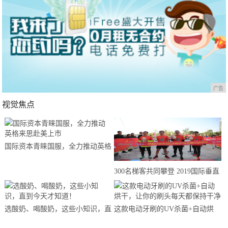
广告
视觉焦点
国际资本青睐国服，全力推动英格
来思赴美上市
300名梯客共同攀登 2019国际垂直
马拉松超级精英赛顺德海骏达中心
站欢乐开跑
选酸奶、喝酸奶，这些小知识，直
这款电动牙刷的UV杀菌+自动烘
到今天才知道！
干，让你的刷头每天都保持干净