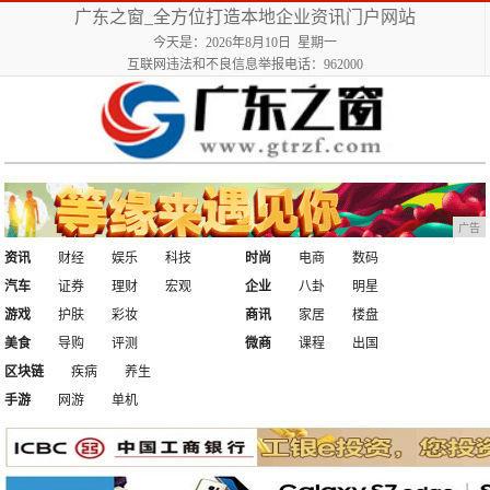
广东之窗_全方位打造本地企业资讯门户网站
今天是：2026年8月10日 星期一
互联网违法和不良信息举报电话：962000
广告
资讯
财经
娱乐
科技
时尚
电商
数码
汽车
证券
理财
宏观
企业
八卦
明星
游戏
护肤
彩妆
商讯
家居
楼盘
美食
导购
评测
微商
课程
出国
区块链
疾病
养生
手游
网游
单机