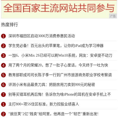
广告
热度排行
1
深圳市福田区启动3000万消费券惠民活动
2
学生党必备！百元出头的苹果笔，让你的iPad成为学习神器
3
一加6、小米Mix 2S已经可以刷Win10系统，网友：安卓提不动刀
了？
4
用了两个月的荣耀20，憋了一肚子心里话，今天终于一吐为快
5
教育部职成司司长陈子季一行到广州市旅游商务职业学校考察调
研
6
评测小米有品最贵刀具：把厨房用刀卖到999元的秘密
7
别等买错耳机再后悔！告诉你为啥iPhone的耳机在安卓手机上不
能用
1
主打800+项5S住区标准，新力控股业绩喜人
2
"豌豆荚"2亿“贱卖”给阿里，他再造一个"轻芒"重新出发!