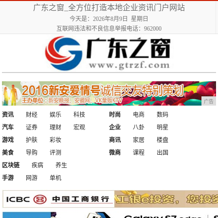
广东之窗_全方位打造本地企业资讯门户网站
今天是：2026年8月9日 星期日
互联网违法和不良信息举报电话：962000
广告
资讯
财经
娱乐
科技
时尚
电商
数码
汽车
证券
理财
宏观
企业
八卦
明星
游戏
护肤
彩妆
商讯
家居
楼盘
美食
导购
评测
微商
课程
出国
区块链
疾病
养生
手游
网游
单机