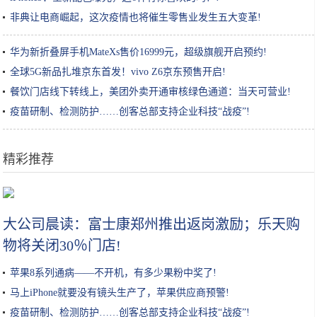
非典让电商崛起，这次疫情也将催生零售业发生五大变革!
华为新折叠屏手机MateXs售价16999元，超级旗舰开启预约!
全球5G新品扎堆京东首发！vivo Z6京东预售开启!
餐饮门店线下转线上，美团外卖开通审核绿色通道：当天可营业!
疫苗研制、检测防护……创客总部支持企业科技“战疫”!
精彩推荐
这家面馆太“任性”每天只营业4个钟头，老板很忙食客得自己拌面
大公司晨读：富士康郑州推出返岗激励；乐天购
物将关闭30％门店!
苹果8系列通病——不开机，有多少果粉中奖了!
马上iPhone就要没有镜头生产了，苹果供应商预警!
疫苗研制、检测防护……创客总部支持企业科技“战疫”!