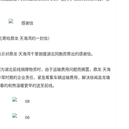
北寄给鼎龙·天海湾的一封信）
表示对鼎龙·天海湾千里驰援湖北同胞而寄出的感谢信。
划为湖北前线捐赠物资时，由于运输费用问题而搁置，鼎龙·天海
非常时期的企业责任，紧急筹集车辆运输费用，解决徐闻县龙塘
春的和煦温暖更早的送至前线。