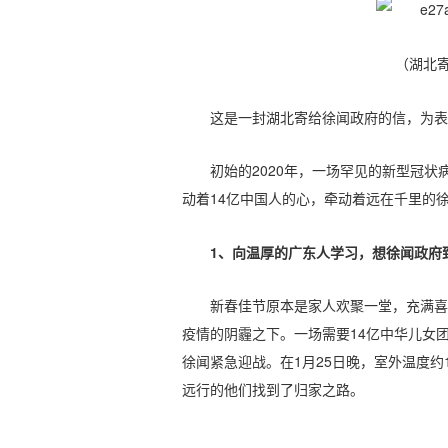
（湖北
这是一封湖北寄给徐闻政府的信，为表
初始的2020年，一场罕见的新型冠
动着14亿中国人的心，牵动着远在千里的
1、向温厚的广东人学习，想徐闻政府
新春佳节原本是家人欢聚一堂，充满喜
疫情的阴霾之下。一场需要14亿中华儿女
徐闻紧急迎战。在1月25日晚，室外温度约
远行的他们找到了归家之路。