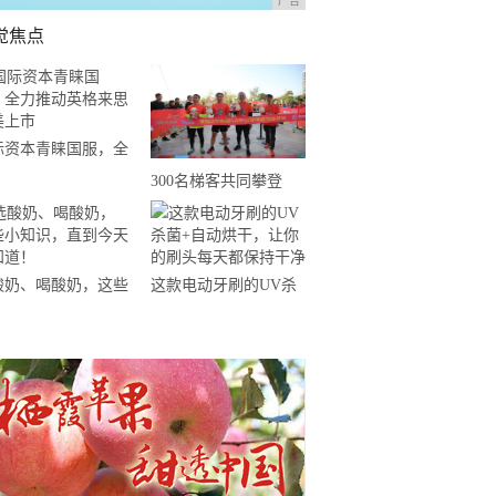
广告
觉焦点
际资本青睐国服，全
推动英格来思赴美上
300名梯客共同攀登
2019国际垂直马拉松超
级精英赛顺德海骏达中
心站欢乐开跑
酸奶、喝酸奶，这些
这款电动牙刷的UV杀
知识，直到今天才知
菌+自动烘干，让你的
！
刷头每天都保持干净