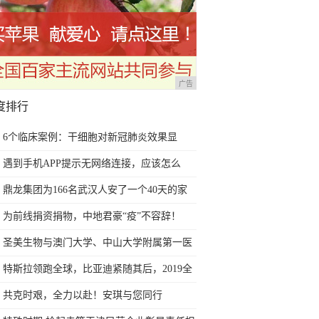
广告
度排行
6个临床案例：干细胞对新冠肺炎效果显
著，或可在全球扩大研究
遇到手机APP提示无网络连接，应该怎么
办？
鼎龙集团为166名武汉人安了一个40天的家
为前线捐资捐物，中地君豪“疫”不容辞！
圣美生物与澳门大学、中山大学附属第一医
院联合申报的广东省粤澳科技合作项目获批
特斯拉领跑全球，比亚迪紧随其后，2019全
立项
球销量大一览
共克时艰，全力以赴！安琪与您同行