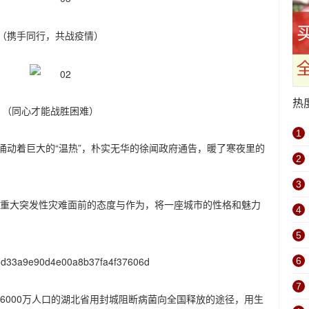
（携手同行，共战疫情）
热
（同心才能战胜困难）
1
，涌动着巨大的“温热”，朴实无华的徐闻政府通告，暖了寒夜里的
2
3
重大突发性灾难面前的态度与作为，将一座城市的性格和魅力
4
5
6
7
6000万人口的湖北省用封城阻断病菌向全国释放的途径，用生