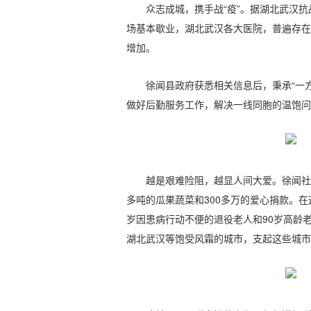
众志成城，携手战“疫”。据湖北武汉
场基本歇业，湖北武汉各大医院，普遍存在
增加。
徐闻县政府获悉相关信息后，秉承“一
做好后勤服务工作，解决一线同胞的温饱问
越是艰难险阻，越显人间大爱。徐闻社
多吨的瓜果蔬菜和300多万的爱心捐款。
岁因患病行动不便的退役老人和90岁高龄
湖北武汉等饱受风霜的城市，支起这些城市