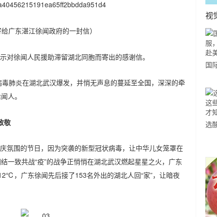
视
寄给广东湛江徐闻政府的一封信）
示对徐闻人民援助滞留湖北同胞而寄出的感谢信。
国
力
状病毒肺炎在湖北武汉爆发，并悄无声息的蔓延至全国，深深的牵
市
徐闻人。
致敬
选
小
庆氛围的节日，因为突袭的新型冠状病毒，让中华儿女笼罩在
道
团结一致共战“疫”的战争正悄悄在湖北武汉燃起星星之火，广东
12℃，广东徐闻先后接了153名外出的湖北人回“家”，让暗夜