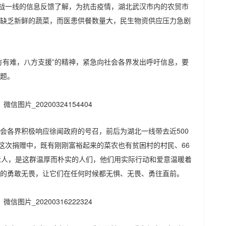
抗战一线的信息反馈了解，为抗击疫情，湖北武汉市内的农贸市
缺乏新鲜的蔬菜，而医患供餐数量大，民生物资供应压力急剧
方有难，八方支援”的精神，紧急向社会各界发出呼吁信息，要
题。
会各界积极响应徐闻政府的号召，前后为湖北一线带去近500
在这次捐赠中，既有刚刚富裕起来的菜农也有贫困村的村民、66
老人，是这群温厚而朴实的人们，他们用实际行动和爱意温暖着
的勇敢无畏，让它们在任何时候都无惧、无畏、勇往直前。