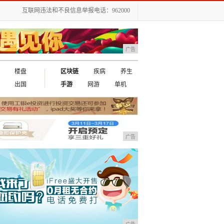
互联网违法和不良信息举报电话：962000
广告
楼盘
区块链
疾病
养生
出国
手游
网游
单机
广告