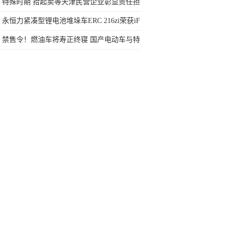
特殊时期 拾起卖等天津民营企业彰显责任担
当
永恒力紧凑型锂电池堆垛车ERC 216zi荣获iF
设计大奖
禁售令！燃油车将寿正终寝 国产电动车与特
斯拉有无一战之力？