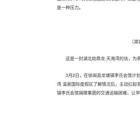
是一种压力。
（湖
这是一封湖北给鼎龙·天海湾的信，为
3月2日，在徐闻县龙塘镇李氏会馆计
湾 温泉国际度假区了解情况后，主动扛起
镇李氏会馆捐赠果蔬的交通运输困难，让早