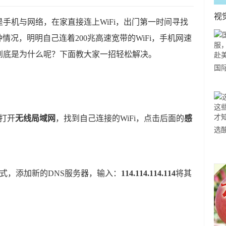
视
手机与网络，在家直接连上WiFi，出门第一时间寻找
种情况，明明自己连着200兆高速宽带的WiFi，手机网速
到底是为什么呢？下面教大家一招轻松解决。
国
力
市
打开
无线局域网
，找到自己连接的WiFi，点击后面的
感
选
小
道
式，添加新的DNS服务器，输入：
114.114.114.114
将其