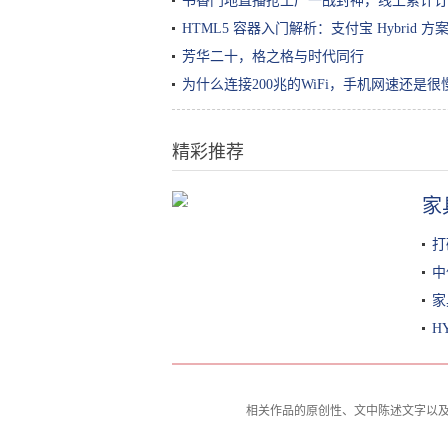
书香门地直播抢工厂一战封神，线上累计订
HTML5 容器入门解析：支付宝 Hybrid 
芳华二十，格之格与时代同行
为什么连接200兆的WiFi，手机网速还是
精彩推荐
家
买奶茶时，服务员问奶茶要几分
糖？聪明人这样回答
打
中
家
H
相关作品的原创性、文中陈述文字以