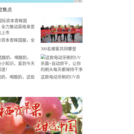
广告
觉焦点
际资本青睐国服，全
推动英格来思赴美上
300名梯客共同攀登
2019国际垂直马拉松超
级精英赛顺德海骏达中
心站欢乐开跑
酸奶、喝酸奶，这些
这款电动牙刷的UV杀
知识，直到今天才知
菌+自动烘干，让你的
！
刷头每天都保持干净