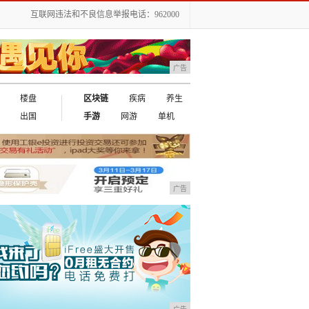
互联网违法和不良信息举报电话：962000
广告
楼盘
区块链
疾病
养生
出国
手游
网游
单机
广告