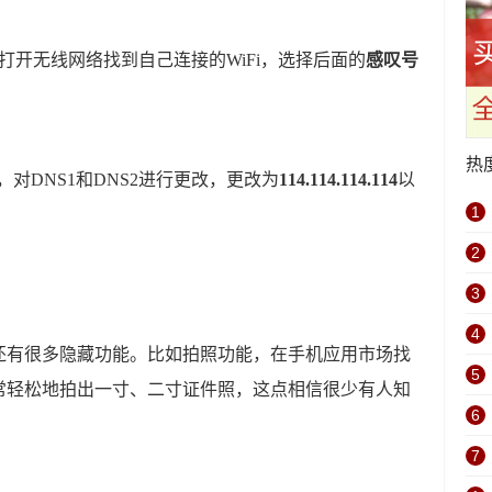
打开无线网络找到自己连接的WiFi，选择后面的
感叹号
热
，对DNS1和DNS2进行更改，更改为
114.114.114.114
以
1
2
3
4
还有很多隐藏功能。比如拍照功能，在手机应用市场找
5
能非常轻松地拍出一寸、二寸证件照，这点相信很少有人知
6
7