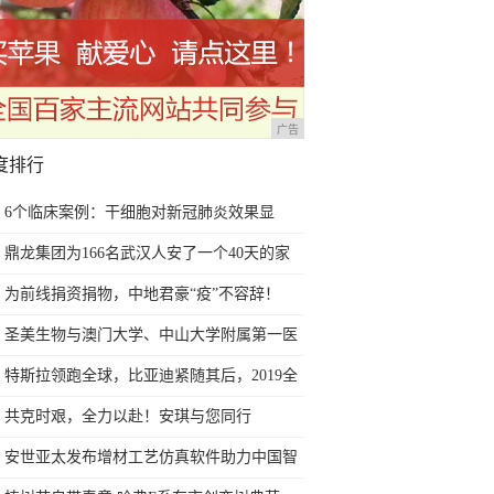
广告
度排行
6个临床案例：干细胞对新冠肺炎效果显
著，或可在全球扩大研究
鼎龙集团为166名武汉人安了一个40天的家
为前线捐资捐物，中地君豪“疫”不容辞！
圣美生物与澳门大学、中山大学附属第一医
院联合申报的广东省粤澳科技合作项目获批
特斯拉领跑全球，比亚迪紧随其后，2019全
立项
球销量大一览
共克时艰，全力以赴！安琪与您同行
安世亚太发布增材工艺仿真软件助力中国智