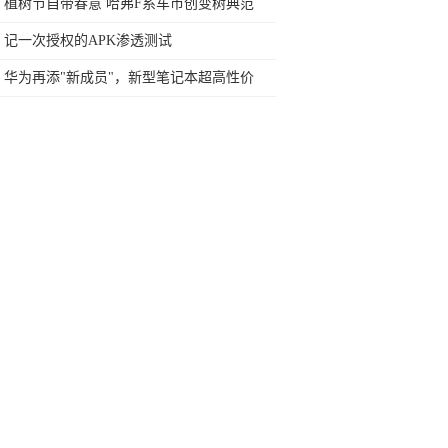
造
植树节自带春意 哈弗F系车市创变树典范
记一次授权的APK渗透测试
华为再添"新成员"，新型笔记本超高性价
比，竟能压倒苹果？