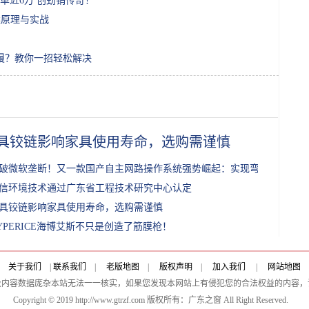
单近6万 创劲销传奇！
方案原理与实战
很慢？教你一招轻松解决
具铰链影响家具使用寿命，选购需谨慎
破微软垄断！又一款国产自主网路操作系统强势崛起：实现弯道超车
信环境技术通过广东省工程技术研究中心认定
具铰链影响家具使用寿命，选购需谨慎
YPERICE海博艾斯不只是创造了筋膜枪！
关于我们
|
联系我们
|
老版地图
|
版权声明
|
加入我们
|
网站地图
及内容数据庞杂本站无法一一核实，如果您发现本网站上有侵犯您的合法权益的内容，
Copyright © 2019 http://www.gtrzf.com 版权所有：广东之窗 All Right Reserved.