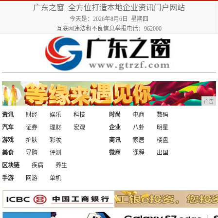
广东之窗_全方位打造本地企业资讯门户网站
今天是：2026年8月6日 星期四
互联网违法和不良信息举报电话：962000
广告
资讯
财经
娱乐
科技
时尚
电商
数码
汽车
证券
理财
宏观
企业
八卦
明星
游戏
护肤
彩妆
商讯
家居
楼盘
美食
导购
评测
微商
课程
出国
区块链
疾病
养生
手游
网游
单机