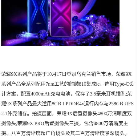
荣耀9X系列产品将于10月17日登录乌克兰销售市场，荣耀9X
系列产品全系列配用7nm工艺的麒麟810集成ic，选用Type-C设
计方案，配置4000mAh充电电池，保存了3.5毫米耳机插孔;荣
耀9X系列产品最大适用8GB LPDDR4x运行内存与258GB UFS
2.1外壳储存。拍摄层面，荣耀9X后置摄像头4800万清晰度双
摄像头;荣耀9X PRO后置摄像头三摄，包含4800万清晰度主
摄、八百万清晰度超广角镜头及其二百万清晰度景深镜头。