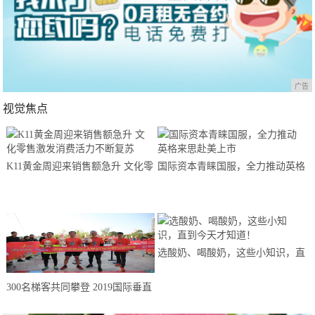
广告
视觉焦点
K11黄金周迎来销售额急升 文化零
国际资本青睐国服，全力推动英格
售激发消费活力不断复苏
来思赴美上市
选酸奶、喝酸奶，这些小知识，直
到今天才知道！
300名梯客共同攀登 2019国际垂直
马拉松超级精英赛顺德海骏达中心