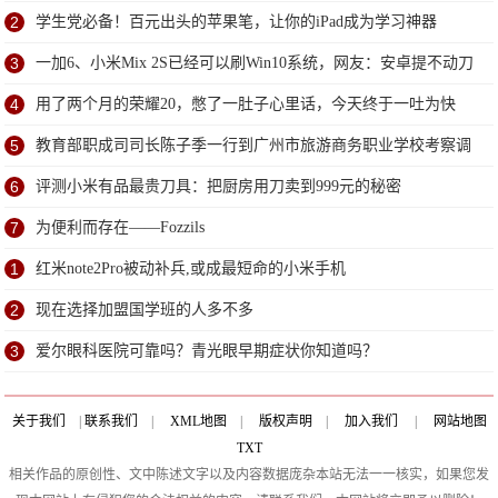
2
学生党必备！百元出头的苹果笔，让你的iPad成为学习神器
3
一加6、小米Mix 2S已经可以刷Win10系统，网友：安卓提不动刀
了？
4
用了两个月的荣耀20，憋了一肚子心里话，今天终于一吐为快
5
教育部职成司司长陈子季一行到广州市旅游商务职业学校考察调
研
6
评测小米有品最贵刀具：把厨房用刀卖到999元的秘密
7
为便利而存在——Fozzils
1
红米note2Pro被动补兵,或成最短命的小米手机
2
现在选择加盟国学班的人多不多
3
爱尔眼科医院可靠吗？青光眼早期症状你知道吗？
关于我们
|
联系我们
|
XML地图
|
版权声明
|
加入我们
|
网站地图
TXT
相关作品的原创性、文中陈述文字以及内容数据庞杂本站无法一一核实，如果您发