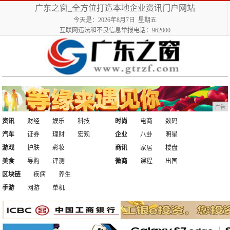
广东之窗_全方位打造本地企业资讯门户网站
今天是：2026年8月7日 星期五
互联网违法和不良信息举报电话：962000
广告
资讯
财经
娱乐
科技
时尚
电商
数码
汽车
证券
理财
宏观
企业
八卦
明星
游戏
护肤
彩妆
商讯
家居
楼盘
美食
导购
评测
微商
课程
出国
区块链
疾病
养生
手游
网游
单机