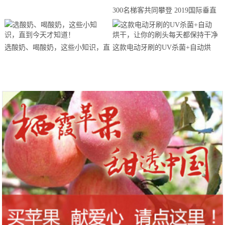
300名梯客共同攀登 2019国际垂直
马拉松超级精英赛顺德海骏达中心
站欢乐开跑
选酸奶、喝酸奶，这些小知识，直
这款电动牙刷的UV杀菌+自动烘
到今天才知道！
干，让你的刷头每天都保持干净