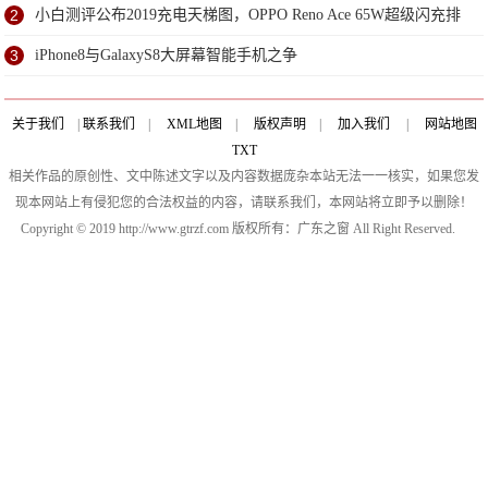
2
小白测评公布2019充电天梯图，OPPO Reno Ace 65W超级闪充排
第一
3
iPhone8与GalaxyS8大屏幕智能手机之争
关于我们
|
联系我们
|
XML地图
|
版权声明
|
加入我们
|
网站地图
TXT
相关作品的原创性、文中陈述文字以及内容数据庞杂本站无法一一核实，如果您发
现本网站上有侵犯您的合法权益的内容，请联系我们，本网站将立即予以删除！
Copyright © 2019 http://www.gtrzf.com 版权所有：广东之窗 All Right Reserved.