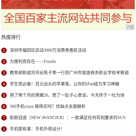
广告
热度排行
1
深圳市福田区启动3000万消费券惠民活动
2
为便利而存在——Fozzils
3
教育部职成司司长陈子季一行到广州市旅游商务职业学校考察调
研
4
学生党必备！百元出头的苹果笔，让你的iPad成为学习神器
5
用了两个月的荣耀20，憋了一肚子心里话，今天终于一吐为快
6
360手机vizza 值得买吗？优缺点全面解析
7
新款冠道（NEW AVANCIER）：一款满足任何苛刻要求的SUV
1
手机那些事：手机外观设计！