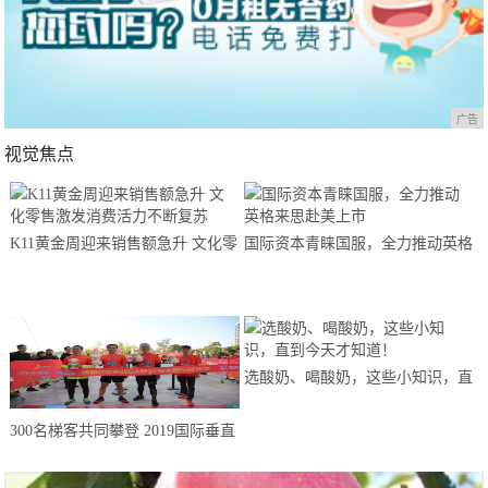
广告
视觉焦点
K11黄金周迎来销售额急升 文化零
国际资本青睐国服，全力推动英格
售激发消费活力不断复苏
来思赴美上市
选酸奶、喝酸奶，这些小知识，直
到今天才知道！
300名梯客共同攀登 2019国际垂直
马拉松超级精英赛顺德海骏达中心