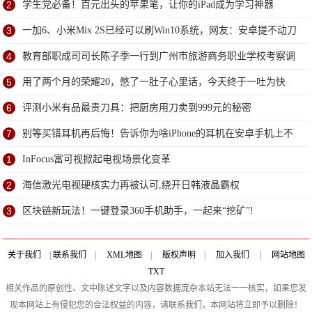
2
学生党必备！百元出头的苹果笔，让你的iPad成为学习神器
3
一加6、小米Mix 2S已经可以刷Win10系统，网友：安卓提不动刀
了？
4
教育部职成司司长陈子季一行到广州市旅游商务职业学校考察调
研
5
用了两个月的荣耀20，憋了一肚子心里话，今天终于一吐为快
6
评测小米有品最贵刀具：把厨房用刀卖到999元的秘密
7
别等买错耳机再后悔！告诉你为啥iPhone的耳机在安卓手机上不
能用
1
InFocus富可视掀起电视场景化变革
2
海信激光电视硬核实力再被认可,绕开日韩液晶霸权
3
区块链新玩法！一键登录360手机助手，一起来“挖矿”!
关于我们
|
联系我们
|
XML地图
|
版权声明
|
加入我们
|
网站地图
TXT
相关作品的原创性、文中陈述文字以及内容数据庞杂本站无法一一核实，如果您发
现本网站上有侵犯您的合法权益的内容，请联系我们，本网站将立即予以删除！