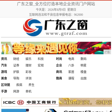
广东之窗_全方位打造本地企业资讯门户网站
今天是：2026年8月9日 星期日
互联网违法和不良信息举报电话：962000
广告
资讯
财经
娱乐
科技
时尚
电商
数码
汽车
证券
理财
宏观
企业
八卦
明星
游戏
护肤
彩妆
商讯
家居
楼盘
美食
导购
评测
微商
课程
出国
区块链
疾病
养生
手游
网游
单机