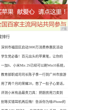
广告
度排行
深圳市福田区启动3000万消费券惠民活动
学生党必备！百元出头的苹果笔，让你的
iPad成为学习神器
一加6、小米Mix 2S已经可以刷Win10系统，
网友：安卓提不动刀了？
教育部职成司司长陈子季一行到广州市旅游
商务职业学校考察调研
用了两个月的荣耀20，憋了一肚子心里话，
今天终于一吐为快
评测小米有品最贵刀具：把厨房用刀卖到
999元的秘密
别等买错耳机再后悔！告诉你为啥iPhone的