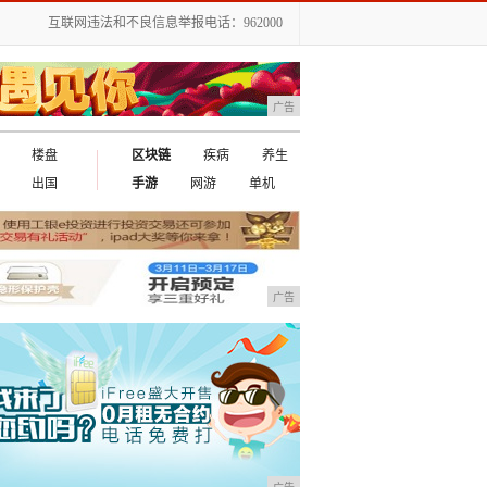
互联网违法和不良信息举报电话：962000
广告
楼盘
区块链
疾病
养生
出国
手游
网游
单机
广告