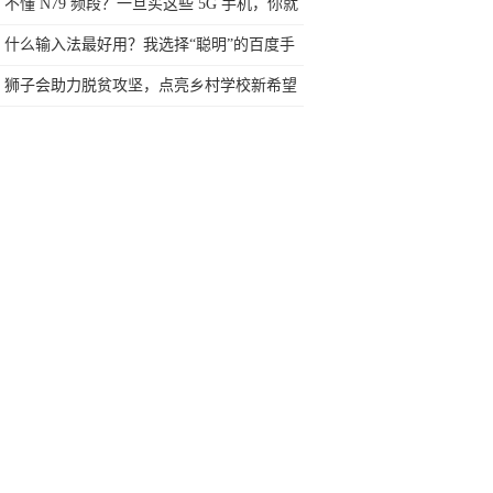
耳机在安卓手机上不能用
不懂 N79 频段？一旦买这些 5G 手机，你就
基本告别中国移动了
什么输入法最好用？我选择“聪明”的百度手
机输入法!
狮子会助力脱贫攻坚，点亮乡村学校新希望