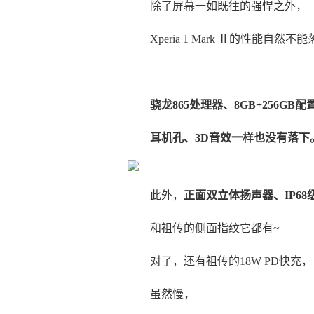
除了屏幕一如既往的强悍之外，
Xperia 1 Mark Ⅱ的性能自然
骁龙865处理器、8GB+256GB配
耳机孔、3D音效一样也没有落下
此外，
正面双立体扬声器、IP68
和祖传的侧面指纹它都有~
对了，还有祖传的18W PD快充，
虽然慢，