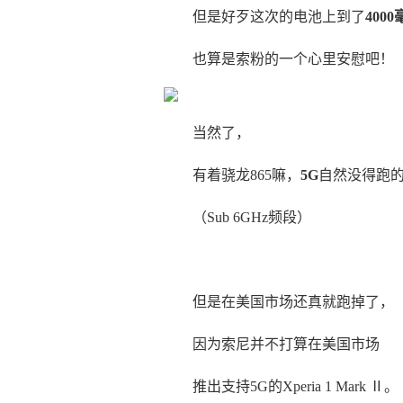
但是好歹这次的电池上到了
400
也算是索粉的一个心里安慰吧！
当然了，
有着骁龙865嘛，
5G
自然没得跑的
（Sub 6GHz频段）
但是在美国市场还真就跑掉了，
因为索尼并不打算在美国市场
推出支持5G的Xperia 1 Mark Ⅱ。