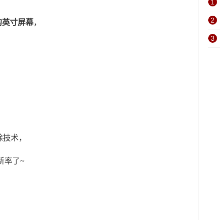
1
2
9的英寸屏幕
，
3
除技术，
新率了~