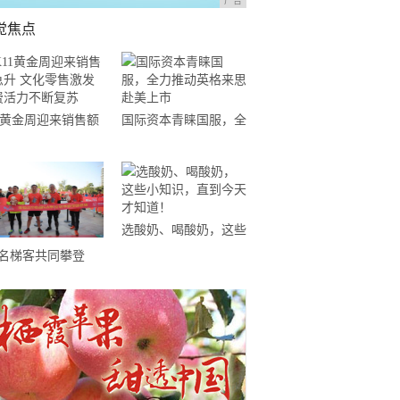
广告
觉焦点
11黄金周迎来销售额
国际资本青睐国服，全
升 文化零售激发消
力推动英格来思赴美上
活力不断复苏
市
选酸奶、喝酸奶，这些
小知识，直到今天才知
0名梯客共同攀登
道！
19国际垂直马拉松超
精英赛顺德海骏达中
站欢乐开跑