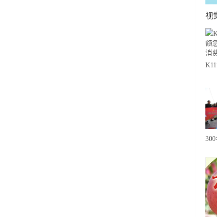
。
视
K
急
费
30
20
级
心
，