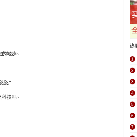
热
完的地步~
1
2
3
憨憨”
4
黑科技吧~
5
6
7