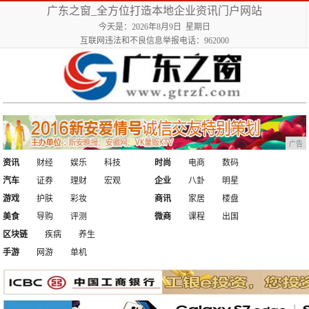
广东之窗_全方位打造本地企业资讯门户网站
今天是：2026年8月9日 星期日
互联网违法和不良信息举报电话：962000
广告
资讯
财经
娱乐
科技
时尚
电商
数码
汽车
证券
理财
宏观
企业
八卦
明星
游戏
护肤
彩妆
商讯
家居
楼盘
美食
导购
评测
微商
课程
出国
区块链
疾病
养生
手游
网游
单机