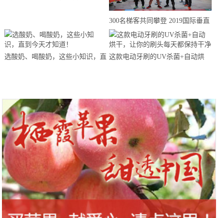
来思赴美上市
300名梯客共同攀登 2019国际垂直
马拉松超级精英赛顺德海骏达中心
站欢乐开跑
选酸奶、喝酸奶，这些小知识，直
这款电动牙刷的UV杀菌+自动烘
到今天才知道！
干，让你的刷头每天都保持干净