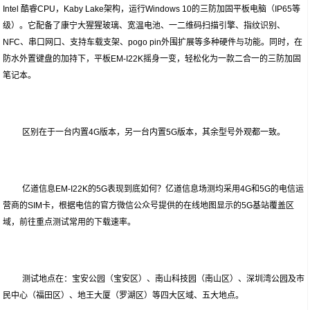
Intel 酷睿CPU，Kaby Lake架构，运行Windows 10的三防加固平板电脑（IP65等
级）。它配备了康宁大猩猩玻璃、宽温电池、一二维码扫描引擎、指纹识别、
NFC、串口网口、支持车载支架、pogo pin外围扩展等多种硬件与功能。同时，在
防水外置键盘的加持下，平板EM-I22K摇身一变，轻松化为一款二合一的三防加固
笔记本。
区别在于一台内置4G版本，另一台内置5G版本，其余型号外观都一致。
亿道信息EM-I22K的5G表现到底如何？亿道信息场测均采用4G和5G的电信运
营商的SIM卡，根据电信的官方微信公众号提供的在线地图显示的5G基站覆盖区
域，前往重点测试常用的下载速率。
测试地点在：宝安公园（宝安区）、南山科技园（南山区）、深圳湾公园及市
民中心（福田区）、地王大厦（罗湖区）等四大区域、五大地点。