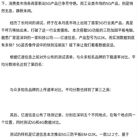
下，消费类市场各商家新出5G产品已争芳夺艳。而工业类市场的5G产品，则是悄
然无息，静默未闻。
经历了长时间的调试，终于在本月底市场上出现了首家5G行业类产品，真是
千呼万唤始出来，打破了这一行业类僵局。 本次搭载5G功能的三防加固平板电脑，
据悉厂家是深圳的一家科技公司——亿道信息，产品型号为I22K。而实测数据到底
有多快？5G是否像传说中的快到没朋友？接下来让我们看看数据说话。
根据亿道信息之前对外公布的测试清单，与众多知名品牌的下载速率对比，平
均分数排名达到了第四名：
与众多知名品牌的上传速率对比，平均分数也排到了第三之高：
其后，亿道信息公布了场测记录，分别在深圳五个不同地点，在每个地点同一
个位置，同时测试5G和4G数据对比。
测试的样机是亿道信息本次推出5G三防平板EM-I22K。一款12.2寸、基于