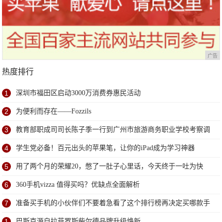
广告
热度排行
1
深圳市福田区启动3000万消费券惠民活动
2
为便利而存在——Fozzils
3
教育部职成司司长陈子季一行到广州市旅游商务职业学校考察调
研
4
学生党必备！百元出头的苹果笔，让你的iPad成为学习神器
5
用了两个月的荣耀20，憋了一肚子心里话，今天终于一吐为快
6
360手机vizza 值得买吗？优缺点全面解析
7
准备买手机的小伙伴们不要着急看了这个排行榜再决定买哪款手
机吧
1
巴斯克源自拉菲罗斯柴尔德品牌升级焕新