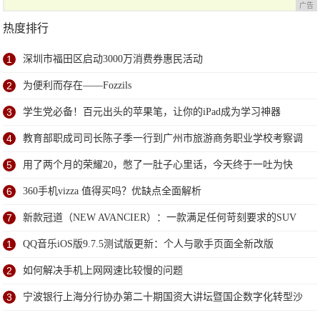
广告
热度排行
1
深圳市福田区启动3000万消费券惠民活动
2
为便利而存在——Fozzils
3
学生党必备！百元出头的苹果笔，让你的iPad成为学习神器
4
教育部职成司司长陈子季一行到广州市旅游商务职业学校考察调
研
5
用了两个月的荣耀20，憋了一肚子心里话，今天终于一吐为快
6
360手机vizza 值得买吗？优缺点全面解析
7
新款冠道（NEW AVANCIER）：一款满足任何苛刻要求的SUV
1
QQ音乐iOS版9.7.5测试版更新：个人与歌手页面全新改版
2
如何解决手机上网网速比较慢的问题
3
宁波银行上海分行协办第二十期国资大讲坛暨国企数字化转型沙