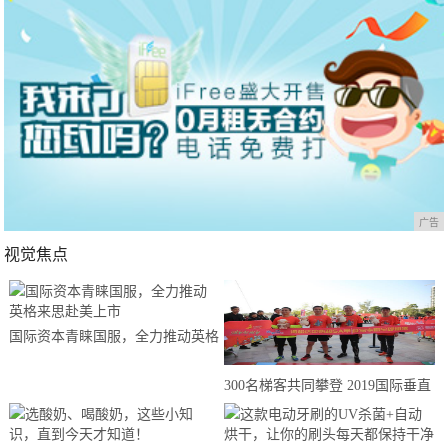
广告
视觉焦点
国际资本青睐国服，全力推动英格
来思赴美上市
300名梯客共同攀登 2019国际垂直
马拉松超级精英赛顺德海骏达中心
站欢乐开跑