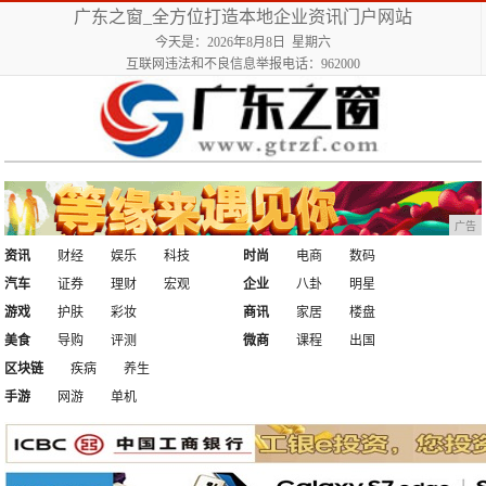
广东之窗_全方位打造本地企业资讯门户网站
今天是：2026年8月8日 星期六
互联网违法和不良信息举报电话：962000
广告
资讯
财经
娱乐
科技
时尚
电商
数码
汽车
证券
理财
宏观
企业
八卦
明星
游戏
护肤
彩妆
商讯
家居
楼盘
美食
导购
评测
微商
课程
出国
区块链
疾病
养生
手游
网游
单机