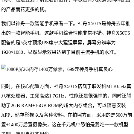
的产品而花更多的钱。
我们以神舟一款智能手机来看一下。神舟
X50TS
是神舟去年推
出的一款智能手机，这款手机综合性能非常不错。神舟
X50TS
配备的是
5
英寸顶级
IPS
康宁大猩猩屏幕，屏幕分辨率为
1920×1080
，显然显示效果达到了目前主流手机的水准。
同时，在核心配置方面，神舟
X50TS
搭载了联发科
MTK6592
真
八核处理器，主频高达
1.7GHz
，性能还是很强悍的，同时还辅
助了
2GB RAM+16GB ROM
的超大内存组合，可以随意安装
APP
，储存影视以及各种资料。在拍照方面，采用的是
500
万前
置
+1400
万后置摄像头，这在千元机中恐怕是我唯一一款机型