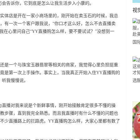
历会告诉你，它到底是怎么让我生活步入小康的。
视
实体店是开在一家小商场里的，刚开始在卖玉石的时候，我总
，有一次一个客户跟我说，“你口才这么好，怎么不去直播卖
我在心里问自己“YY直播购怎么样，要不要试试？”没想到一
国
力
市
还是一个与珠宝玉器翡翠等相关的商家，我觉得心里负担挺重
竟是第一次上手操作。事实上，当我真正开始入住YY直播购的
，听我慢慢说。
选
小
道
为直播对我来说是个新鲜事情，刚开始接触肯定很多不懂的操
教步骤，直到我完全熟悉。而且我直播时有什么不懂的问题也
不少直播路上的拦路虎。YY直播购怎么样，大家心里都有数了