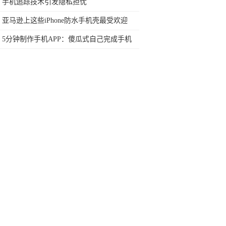
任何苛刻要求的SUV
手机追踪技术引发隐私担忧
亚马逊上这些iPhone防水手机壳最受欢迎
5分钟制作手机APP：傻瓜式自己完成手机
APP开发，附教程
家