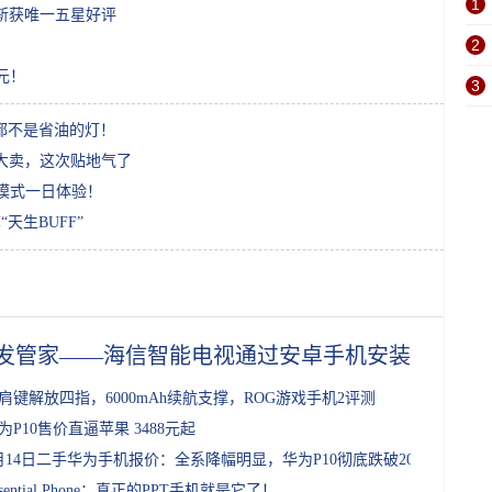
1
 X斩获唯一五星好评
2
0元！
3
都不是省油的灯！
售大卖，这次贴地气了
PC模式一日体验！
天生BUFF”
发管家——海信智能电视通过安卓手机安装沙发管
肩键解放四指，6000mAh续航支撑，ROG游戏手机2评测
为P10售价直逼苹果 3488元起
月14日二手华为手机报价：全系降幅明显，华为P10彻底跌破2000元
ssential Phone：真正的PPT手机就是它了！