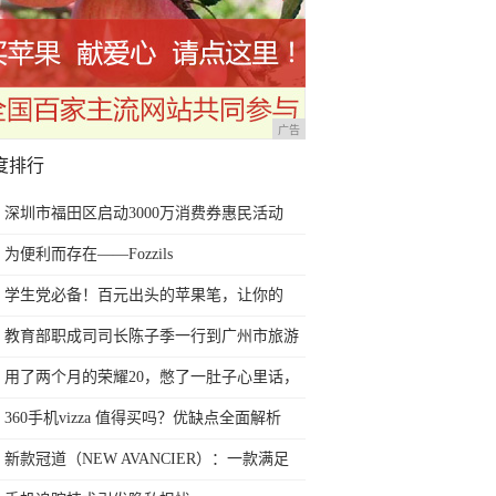
广告
度排行
深圳市福田区启动3000万消费券惠民活动
为便利而存在——Fozzils
学生党必备！百元出头的苹果笔，让你的
iPad成为学习神器
教育部职成司司长陈子季一行到广州市旅游
商务职业学校考察调研
用了两个月的荣耀20，憋了一肚子心里话，
今天终于一吐为快
360手机vizza 值得买吗？优缺点全面解析
新款冠道（NEW AVANCIER）：一款满足