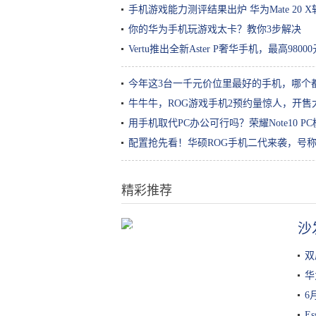
手机游戏能力测评结果出炉 华为Mate 20
你的华为手机玩游戏太卡？教你3步解决
Vertu推出全新Aster P奢华手机，最高9800
今年这3台一千元价位里最好的手机，哪个
牛牛牛，ROG游戏手机2预约量惊人，开
用手机取代PC办公可行吗？荣耀Note10 
配置抢先看！华硕ROG手机二代来袭，号称“
精彩推荐
沙
加了这几样，炒饭鲜香无比，而且
色彩搭配清新也能让孩子食欲大增
双
华
6
E