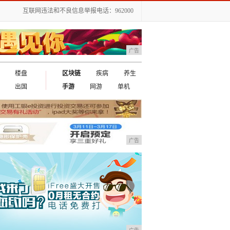
互联网违法和不良信息举报电话：962000
广告
楼盘
区块链
疾病
养生
出国
手游
网游
单机
广告