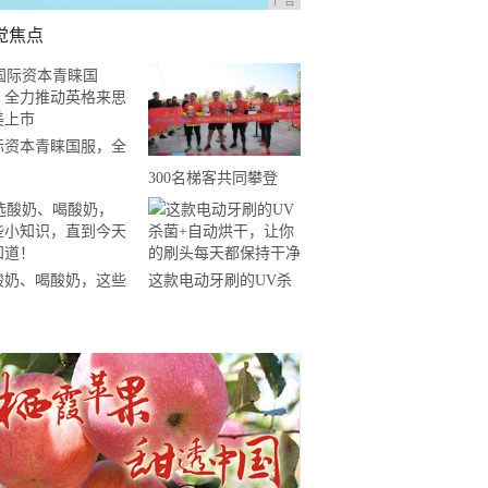
广告
觉焦点
际资本青睐国服，全
推动英格来思赴美上
300名梯客共同攀登
2019国际垂直马拉松超
级精英赛顺德海骏达中
心站欢乐开跑
酸奶、喝酸奶，这些
这款电动牙刷的UV杀
知识，直到今天才知
菌+自动烘干，让你的
！
刷头每天都保持干净