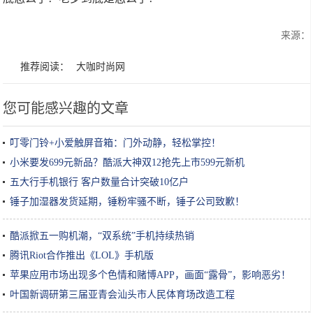
来源：
推荐阅读：
大咖时尚网
您可能感兴趣的文章
叮零门铃+小爱触屏音箱：门外动静，轻松掌控！
小米要发699元新品？酷派大神双12抢先上市599元新机
五大行手机银行 客户数量合计突破10亿户
锤子加湿器发货延期，锤粉牢骚不断，锤子公司致歉！
酷派掀五一购机潮，“双系统”手机持续热销
腾讯Riot合作推出《LOL》手机版
苹果应用市场出现多个色情和赌博APP，画面“露骨”，影响恶劣！
叶国新调研第三届亚青会汕头市人民体育场改造工程