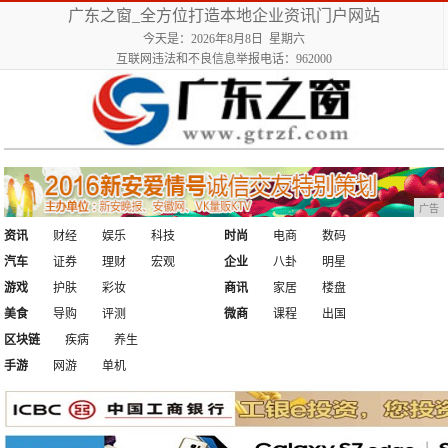
广东之窗_全方位打造本地企业资讯门户网站
今天是：2026年8月8日 星期六
互联网违法和不良信息举报电话：962000
广告
资讯
财经
娱乐
科技
时尚
电商
数码
汽车
证券
理财
宏观
企业
八卦
明星
游戏
护肤
彩妆
商讯
家居
楼盘
美食
导购
评测
微商
课程
出国
区块链
疾病
养生
手游
网游
单机