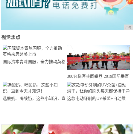
广告
视觉焦点
国际资本青睐国服，全力推动英格
来思赴美上市
300名梯客共同攀登 2019国际垂直
马拉松超级精英赛顺德海骏达中心
站欢乐开跑
选酸奶、喝酸奶，这些小知识，直
这款电动牙刷的UV杀菌+自动烘
到今天才知道！
干，让你的刷头每天都保持干净