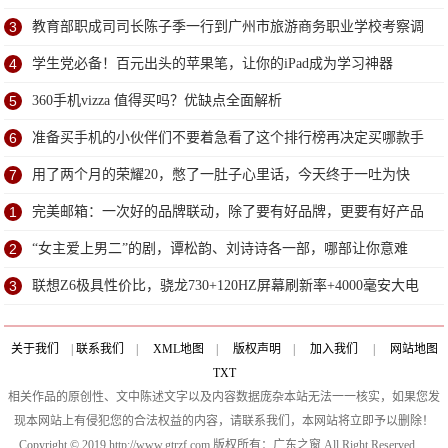
3
教育部职成司司长陈子季一行到广州市旅游商务职业学校考察调
研
4
学生党必备！百元出头的苹果笔，让你的iPad成为学习神器
5
360手机vizza 值得买吗？优缺点全面解析
6
准备买手机的小伙伴们不要着急看了这个排行榜再决定买哪款手
机吧
7
用了两个月的荣耀20，憋了一肚子心里话，今天终于一吐为快
1
完美邮箱：一次好的品牌联动，除了要有好品牌，更要有好产品
2
“女主爱上男二”的剧，谭松韵、刘诗诗各一部，哪部让你意难
平？
3
联想Z6极具性价比，骁龙730+120HZ屏幕刷新率+4000毫安大电
池
关于我们
|
联系我们
|
XML地图
|
版权声明
|
加入我们
|
网站地图
TXT
相关作品的原创性、文中陈述文字以及内容数据庞杂本站无法一一核实，如果您发
现本网站上有侵犯您的合法权益的内容，请联系我们，本网站将立即予以删除！
Copyright © 2019 http://www.gtrzf.com 版权所有：广东之窗 All Right Reserved.