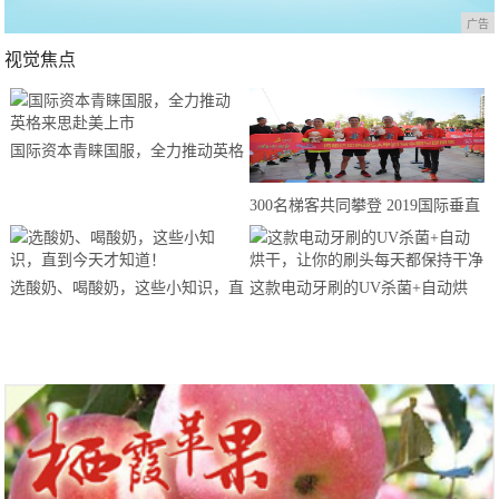
广告
视觉焦点
国际资本青睐国服，全力推动英格
来思赴美上市
300名梯客共同攀登 2019国际垂直
马拉松超级精英赛顺德海骏达中心
站欢乐开跑
选酸奶、喝酸奶，这些小知识，直
这款电动牙刷的UV杀菌+自动烘
到今天才知道！
干，让你的刷头每天都保持干净