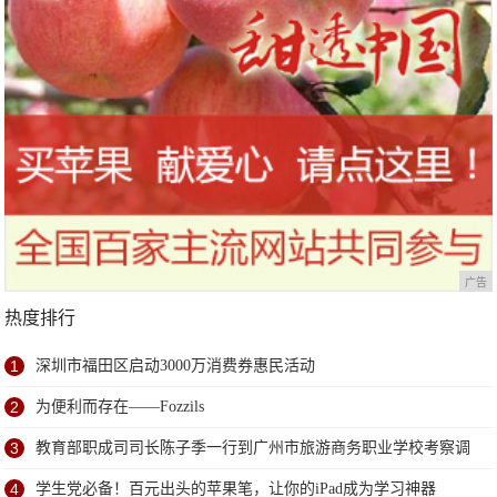
广告
热度排行
1
深圳市福田区启动3000万消费券惠民活动
2
为便利而存在——Fozzils
3
教育部职成司司长陈子季一行到广州市旅游商务职业学校考察调
研
4
学生党必备！百元出头的苹果笔，让你的iPad成为学习神器