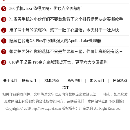
5
360手机vizza 值得买吗？优缺点全面解析
6
准备买手机的小伙伴们不要着急看了这个排行榜再决定买哪款手
机吧
7
用了两个月的荣耀20，憋了一肚子心里话，今天终于一吐为快
1
隐藏在台电X3 Plus中 如此强大的Apollo Lake处理器
2
想要拍照好？你的选择不只是苹果和三星，性价比高的还有这三
款！
3
618锤子坚果 Pro京东商城现货开售，更享六大专属福利
关于我们
|
联系我们
|
XML地图
|
版权声明
|
加入我们
|
网站地图
TXT
相关作品的原创性、文中陈述文字以及内容数据庞杂本站无法一一核实，如果您发
现本网站上有侵犯您的合法权益的内容，请联系我们，本网站将立即予以删除！
Copyright © 2019 http://www.gtrzf.com 版权所有：广东之窗 All Right Reserved.