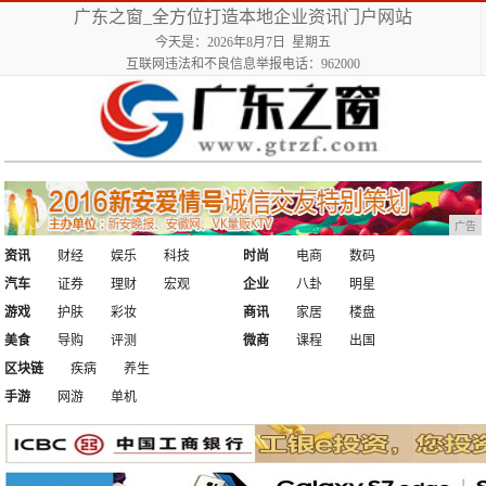
广东之窗_全方位打造本地企业资讯门户网站
今天是：2026年8月7日 星期五
互联网违法和不良信息举报电话：962000
广告
资讯
财经
娱乐
科技
时尚
电商
数码
汽车
证券
理财
宏观
企业
八卦
明星
游戏
护肤
彩妆
商讯
家居
楼盘
美食
导购
评测
微商
课程
出国
区块链
疾病
养生
手游
网游
单机