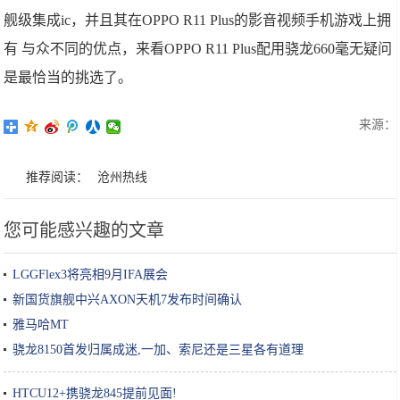
舰级集成ic，并且其在OPPO R11 Plus的影音视频手机游戏上拥
有 与众不同的优点，来看OPPO R11 Plus配用骁龙660毫无疑问
是最恰当的挑选了。
来源：
推荐阅读：
沧州热线
您可能感兴趣的文章
LGGFlex3将亮相9月IFA展会
新国货旗舰中兴AXON天机7发布时间确认
雅马哈MT
骁龙8150首发归属成迷,一加、索尼还是三星各有道理
HTCU12+携骁龙845提前见面!