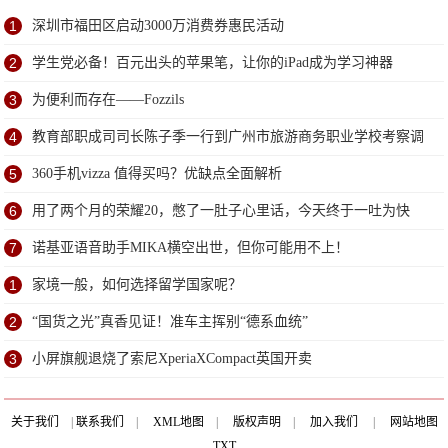
1
深圳市福田区启动3000万消费券惠民活动
2
学生党必备！百元出头的苹果笔，让你的iPad成为学习神器
3
为便利而存在——Fozzils
4
教育部职成司司长陈子季一行到广州市旅游商务职业学校考察调
研
5
360手机vizza 值得买吗？优缺点全面解析
6
用了两个月的荣耀20，憋了一肚子心里话，今天终于一吐为快
7
诺基亚语音助手MIKA横空出世，但你可能用不上！
1
家境一般，如何选择留学国家呢？
2
“国货之光”真香见证！准车主挥别“德系血统”
3
小屏旗舰退烧了索尼XperiaXCompact英国开卖
关于我们
|
联系我们
|
XML地图
|
版权声明
|
加入我们
|
网站地图
TXT