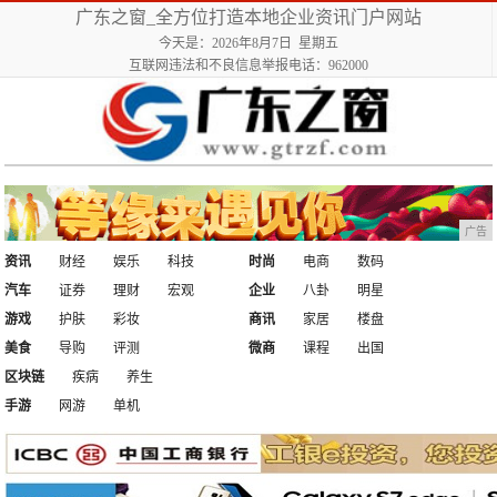
广东之窗_全方位打造本地企业资讯门户网站
今天是：2026年8月7日 星期五
互联网违法和不良信息举报电话：962000
广告
资讯
财经
娱乐
科技
时尚
电商
数码
汽车
证券
理财
宏观
企业
八卦
明星
游戏
护肤
彩妆
商讯
家居
楼盘
美食
导购
评测
微商
课程
出国
区块链
疾病
养生
手游
网游
单机