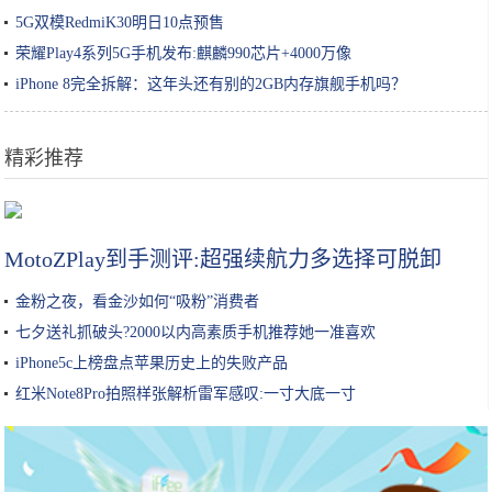
5G双模RedmiK30明日10点预售
荣耀Play4系列5G手机发布:麒麟990芯片+4000万像
iPhone 8完全拆解：这年头还有别的2GB内存旗舰手机吗？
精彩推荐
不会做饭又想吃各种美食？一个电饭锅就能搞定
MotoZPlay到手测评:超强续航力多选择可脱卸
金粉之夜，看金沙如何“吸粉”消费者
七夕送礼抓破头?2000以内高素质手机推荐她一准喜欢
iPhone5c上榜盘点苹果历史上的失败产品
红米Note8Pro拍照样张解析雷军感叹:一寸大底一寸