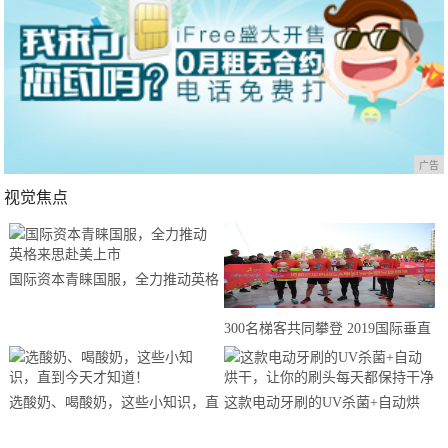
广告
视觉焦点
国际资本青睐国服，全力推动英格
来思赴美上市
300名梯客共同攀登 2019国际垂直
马拉松超级精英赛顺德海骏达中心
站欢乐开跑
选酸奶、喝酸奶，这些小知识，直
这款电动牙刷的UV杀菌+自动烘
到今天才知道！
干，让你的刷头每天都保持干净