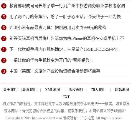
了？
4
教育部职成司司长陈子季一行到广州市旅游商务职业学校考察调
研
5
用了两个月的荣耀20，憋了一肚子心里话，今天终于一吐为快
6
评测小米有品最贵刀具：把厨房用刀卖到999元的秘密
7
别等买错耳机再后悔！告诉你为啥iPhone的耳机在安卓手机上不
能用
1
下一代旗舰手机内存规格确定，三星量产16GBLPDDR5内存!
2
一招让你的华为手机秒变为开门的“智能钥匙”!
3
中国（莱西）文旅体产业投融资峰会活动即将启幕
关于我们
|
联系我们
|
XML地图
|
版权声明
|
加入我们
|
网站地图
TXT
相关作品的原创性、文中陈述文字以及内容数据庞杂本站无法一一核实，如果您发
现本网站上有侵犯您的合法权益的内容，请联系我们，本网站将立即予以删除！
Copyright © 2019 http://www.gtrzf.com 版权所有：广东之窗 All Right Reserved.