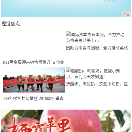
广告
视觉焦点
国际资本青睐国服，全力推动英格
来思赴美上市
K11黄金周迎来销售额急升 文化零
售激发消费活力不断复苏
选酸奶、喝酸奶，这些小知识，直
到今天才知道！
300名梯客共同攀登 2019国际垂直
马拉松超级精英赛顺德海骏达中心
站欢乐开跑