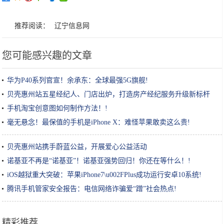
推荐阅读：
辽宁信息网
您可能感兴趣的文章
华为P40系列官宣！余承东：全球最强5G旗舰!
贝壳惠州站五星经纪人、门店出炉，打造房产经纪服务升级新标杆
手机淘宝创意图如何制作方法！!
毫无悬念！最保值的手机是iPhone X：难怪苹果敢卖这么贵!
贝壳惠州站携手蔚蓝公益，开展爱心公益活动
诺基亚不再是“诺基亚”！诺基亚强势回归！你还在等什么！!
iOS越狱重大突破：苹果iPhone7\u002FPlus成功运行安卓10系统!
腾讯手机管家安全报告：电信网络诈骗爱“蹭”社会热点!
精彩推荐