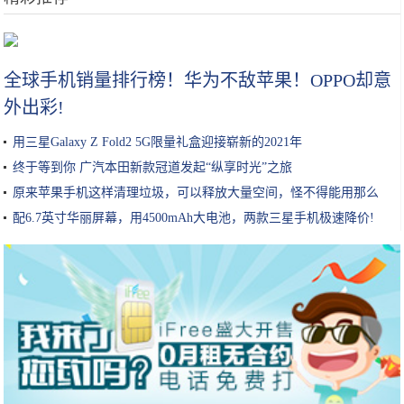
如何看待劳动课游戏化
全球手机销量排行榜！华为不敌苹果！OPPO却意
外出彩!
用三星Galaxy Z Fold2 5G限量礼盒迎接崭新的2021年
终于等到你 广汽本田新款冠道发起“纵享时光”之旅
原来苹果手机这样清理垃圾，可以释放大量空间，怪不得能用那么
久!
配6.7英寸华丽屏幕，用4500mAh大电池，两款三星手机极速降价!