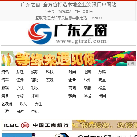
广东之窗_全方位打造本地企业资讯门户网站
今天是：2026年8月7日 星期五
互联网违法和不良信息举报电话：962000
广告
资讯
财经
娱乐
科技
时尚
电商
数码
汽车
证券
理财
宏观
企业
八卦
明星
游戏
护肤
彩妆
商讯
家居
楼盘
美食
导购
评测
微商
课程
出国
区块链
疾病
养生
手游
网游
单机