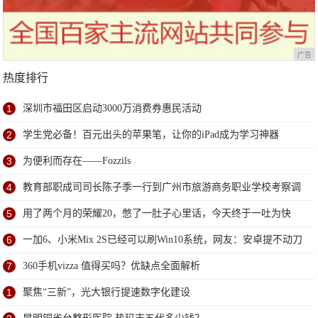
广告
热度排行
1
深圳市福田区启动3000万消费券惠民活动
2
学生党必备！百元出头的苹果笔，让你的iPad成为学习神器
3
为便利而存在——Fozzils
4
教育部职成司司长陈子季一行到广州市旅游商务职业学校考察调
研
5
用了两个月的荣耀20，憋了一肚子心里话，今天终于一吐为快
6
一加6、小米Mix 2S已经可以刷Win10系统，网友：安卓提不动刀
了？
7
360手机vizza 值得买吗？优缺点全面解析
1
聚焦“三新”，光大银行提速数字化建设