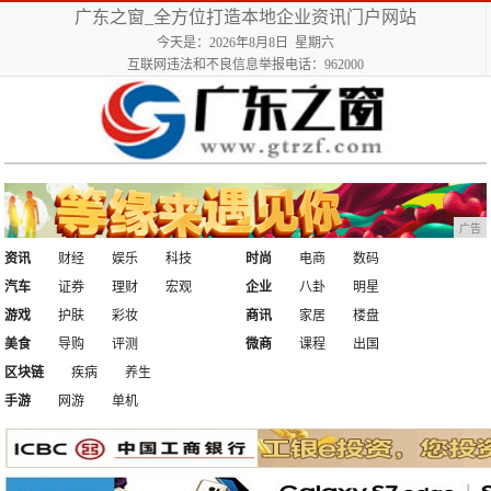
广东之窗_全方位打造本地企业资讯门户网站
今天是：2026年8月8日 星期六
互联网违法和不良信息举报电话：962000
广告
资讯
财经
娱乐
科技
时尚
电商
数码
汽车
证券
理财
宏观
企业
八卦
明星
游戏
护肤
彩妆
商讯
家居
楼盘
美食
导购
评测
微商
课程
出国
区块链
疾病
养生
手游
网游
单机