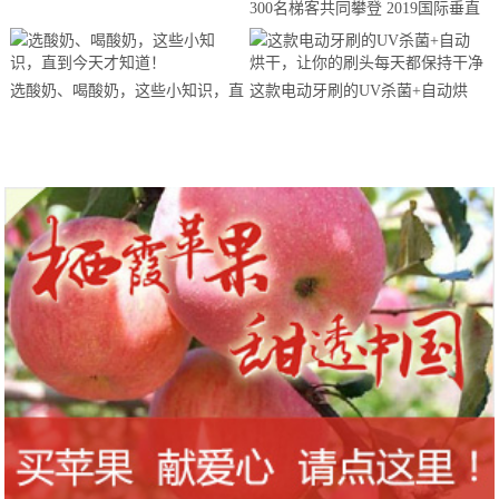
300名梯客共同攀登 2019国际垂直
马拉松超级精英赛顺德海骏达中心
站欢乐开跑
选酸奶、喝酸奶，这些小知识，直
这款电动牙刷的UV杀菌+自动烘
到今天才知道！
干，让你的刷头每天都保持干净