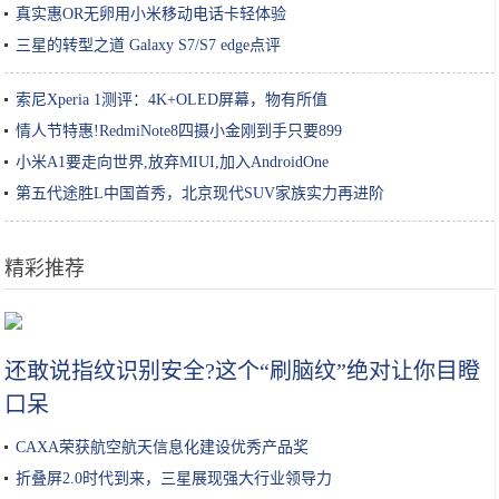
真实惠OR无卵用小米移动电话卡轻体验
三星的转型之道 Galaxy S7/S7 edge点评
索尼Xperia 1测评：4K+OLED屏幕，物有所值
情人节特惠!RedmiNote8四摄小金刚到手只要899
小米A1要走向世界,放弃MIUI,加入AndroidOne
第五代途胜L中国首秀，北京现代SUV家族实力再进阶
精彩推荐
韩国手游公司Netmarble将携《二之国》手游出展G-Star
还敢说指纹识别安全?这个“刷脑纹”绝对让你目瞪
口呆
CAXA荣获航空航天信息化建设优秀产品奖
折叠屏2.0时代到来，三星展现强大行业领导力