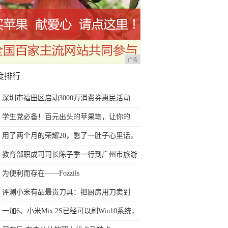
广告
度排行
深圳市福田区启动3000万消费券惠民活动
学生党必备！百元出头的苹果笔，让你的
iPad成为学习神器
用了两个月的荣耀20，憋了一肚子心里话，
今天终于一吐为快
教育部职成司司长陈子季一行到广州市旅游
商务职业学校考察调研
为便利而存在——Fozzils
评测小米有品最贵刀具：把厨房用刀卖到
999元的秘密
一加6、小米Mix 2S已经可以刷Win10系统，