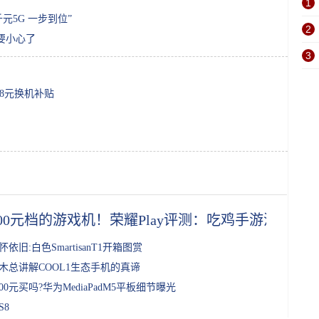
1
千元5G 一步到位”
2
9要小心了
3
88元换机补贴
000元档的游戏机！荣耀Play评测：吃鸡手游流畅度
怀依旧:白色SmartisanT1开箱图赏
木总讲解COOL1生态手机的真谛
000元买吗?华为MediaPadM5平板细节曝光
S8