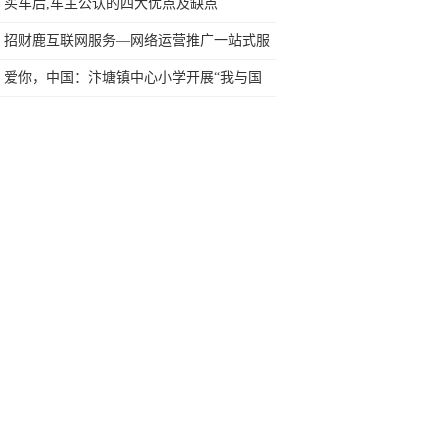
网友：安卓提不动刀了？
买车后,车主公认的四大优点及缺点
招财鹿互联网服务—网络运营推广一站式服
务平台
爱你，中国：汴塘镇中心小学开展“我与国
旗合个影”主题教育活动
爆表