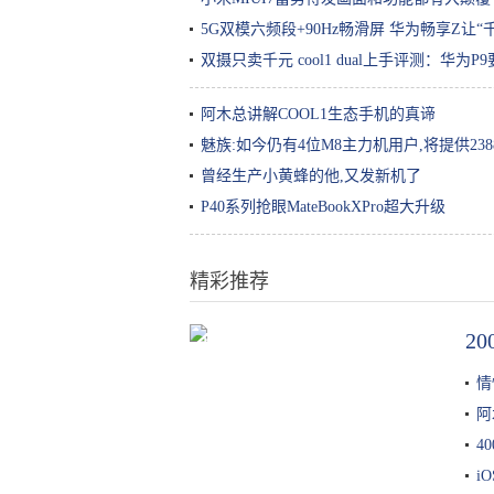
5G双模六频段+90Hz畅滑屏 华为畅享Z让“
双摄只卖千元 cool1 dual上手评测：华为P
阿木总讲解COOL1生态手机的真谛
魅族:如今仍有4位M8主力机用户,将提供23
曾经生产小黄蜂的他,又发新机了
P40系列抢眼MateBookXPro超大升级
精彩推荐
2
虐哭主播的3款最难游戏 网友：我
是看着主播疯的
情
阿
4
iO