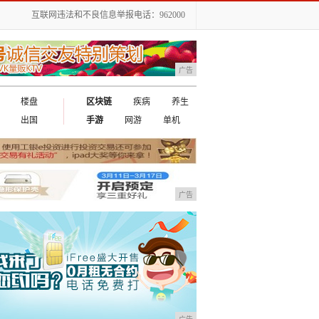
互联网违法和不良信息举报电话：962000
广告
楼盘
区块链
疾病
养生
出国
手游
网游
单机
广告