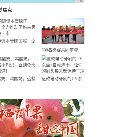
广告
觉焦点
际资本青睐国服，全
推动英格来思赴美上
300名梯客共同攀登
2019国际垂直马拉松超
级精英赛顺德海骏达中
心站欢乐开跑
酸奶、喝酸奶，这些
这款电动牙刷的UV杀
知识，直到今天才知
菌+自动烘干，让你的
！
刷头每天都保持干净