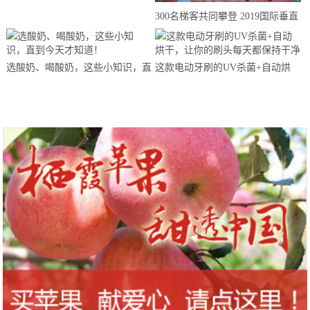
来思赴美上市
300名梯客共同攀登 2019国际垂直
马拉松超级精英赛顺德海骏达中心
站欢乐开跑
选酸奶、喝酸奶，这些小知识，直
这款电动牙刷的UV杀菌+自动烘
到今天才知道！
干，让你的刷头每天都保持干净