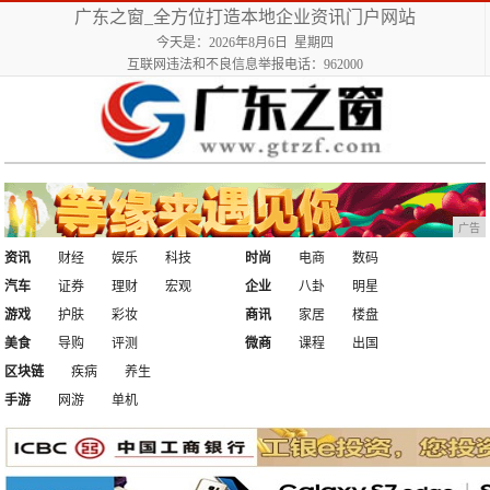
广东之窗_全方位打造本地企业资讯门户网站
今天是：2026年8月6日 星期四
互联网违法和不良信息举报电话：962000
广告
资讯
财经
娱乐
科技
时尚
电商
数码
汽车
证券
理财
宏观
企业
八卦
明星
游戏
护肤
彩妆
商讯
家居
楼盘
美食
导购
评测
微商
课程
出国
区块链
疾病
养生
手游
网游
单机