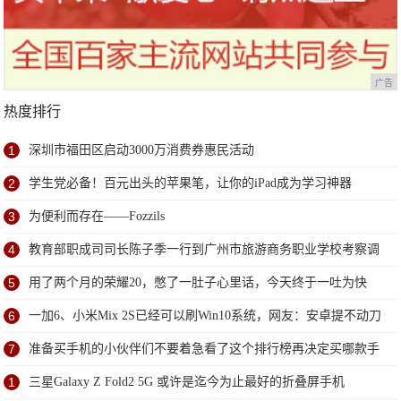
广告
热度排行
1
深圳市福田区启动3000万消费券惠民活动
2
学生党必备！百元出头的苹果笔，让你的iPad成为学习神器
3
为便利而存在——Fozzils
4
教育部职成司司长陈子季一行到广州市旅游商务职业学校考察调
研
5
用了两个月的荣耀20，憋了一肚子心里话，今天终于一吐为快
6
一加6、小米Mix 2S已经可以刷Win10系统，网友：安卓提不动刀
了？
7
准备买手机的小伙伴们不要着急看了这个排行榜再决定买哪款手
机吧
1
三星Galaxy Z Fold2 5G 或许是迄今为止最好的折叠屏手机