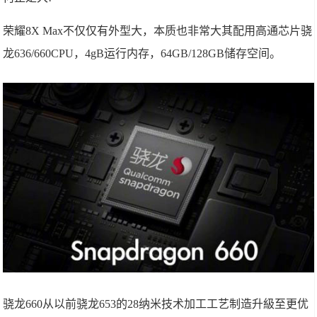
荣耀8X Max不仅仅有外型大，本质也非常大其配用高通芯片骁
龙636/660CPU，4gB运行内存，64GB/128GB储存空间。
骁龙660从以前骁龙653的28纳米技术加工工艺制造升級至更优