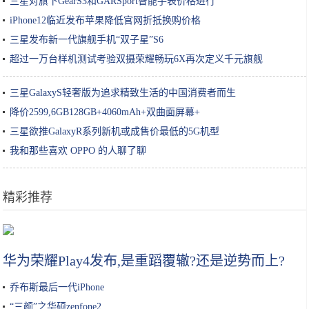
三星对旗下GearS3和GARSport智能手表价格进行
iPhone12临近发布苹果降低官网折抵换购价格
三星发布新一代旗舰手机“双子星”S6
超过一万台样机测试考验双摄荣耀畅玩6X再次定义千元旗舰
三星GalaxyS轻奢版为追求精致生活的中国消费者而生
降价2599,6GB128GB+4060mAh+双曲面屏幕+
三星欲推GalaxyR系列新机或成售价最低的5G机型
我和那些喜欢 OPPO 的人聊了聊
精彩推荐
土家酱香饼：辣中有甜，甜中有香，香而酥脆
华为荣耀Play4发布,是重蹈覆辙?还是逆势而上?
乔布斯最后一代iPhone
“三颜”之华硕zenfone2