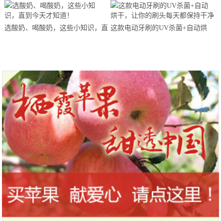
马拉松超级精英赛顺德海骏达中心
站欢乐开跑
选酸奶、喝酸奶，这些小知识，直
这款电动牙刷的UV杀菌+自动烘
到今天才知道！
干，让你的刷头每天都保持干净