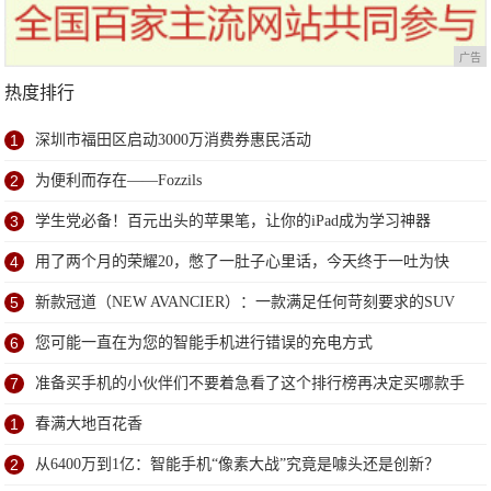
广告
热度排行
1
深圳市福田区启动3000万消费券惠民活动
2
为便利而存在——Fozzils
3
学生党必备！百元出头的苹果笔，让你的iPad成为学习神器
4
用了两个月的荣耀20，憋了一肚子心里话，今天终于一吐为快
5
新款冠道（NEW AVANCIER）：一款满足任何苛刻要求的SUV
6
您可能一直在为您的智能手机进行错误的充电方式
7
准备买手机的小伙伴们不要着急看了这个排行榜再决定买哪款手
机吧
1
春满大地百花香
2
从6400万到1亿：智能手机“像素大战”究竟是噱头还是创新？