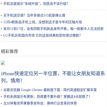
手机总是提示“系统升级”，到底该不该升级？
买手机送空调？当年多普达515就是辣么壕
12月4款新品手机上线，没想到这才是今年的压轴大戏
本月11到17日，会有四款手机新品发布开售，每一款都令人无法抗拒
LG手机兵败国内市场 它的这些经典机型你用过哪款？
精彩推荐
范冰冰与陌生男子出街，穿丝绒大衣配钻石包，中指戴戒指引热议
iPhone快速定位另一半位置，不能让女朋友知道系
列，慎用！
谷歌浏览器 Google Chrome 最新版下载 - 简约高速稳定扩展丰富
手机系统提示有更新，到底要不要升级？掌握这4点就稳了！
五分钟看完苹果春季发布会：奏响行业变革的序章