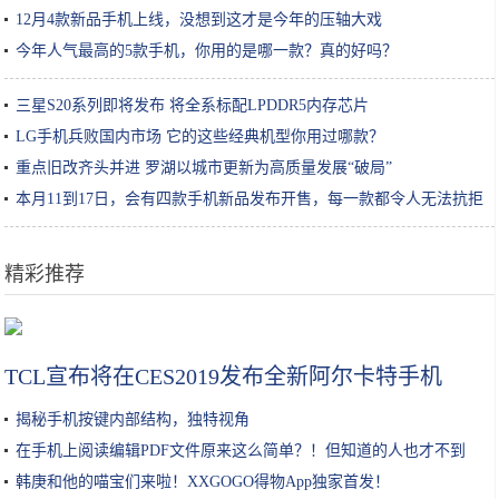
12月4款新品手机上线，没想到这才是今年的压轴大戏
今年人气最高的5款手机，你用的是哪一款？真的好吗？
三星S20系列即将发布 将全系标配LPDDR5内存芯片
LG手机兵败国内市场 它的这些经典机型你用过哪款？
重点旧改齐头并进 罗湖以城市更新为高质量发展“破局”
本月11到17日，会有四款手机新品发布开售，每一款都令人无法抗拒
精彩推荐
iPhone兼容Xbox和PS4手柄，还要什么掌机？
TCL宣布将在CES2019发布全新阿尔卡特手机
揭秘手机按键内部结构，独特视角
在手机上阅读编辑PDF文件原来这么简单？！但知道的人也才不到
25%
韩庚和他的喵宝们来啦！XXGOGO得物App独家首发！