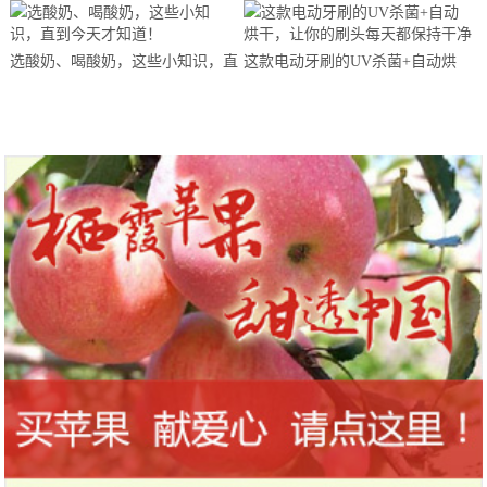
马拉松超级精英赛顺德海骏达中心
站欢乐开跑
选酸奶、喝酸奶，这些小知识，直
这款电动牙刷的UV杀菌+自动烘
到今天才知道！
干，让你的刷头每天都保持干净