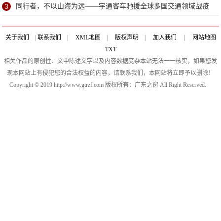
惠
3
同行者，不以山海为远——宇通客车驰援全球多国交通领域战疫
行动
关于我们
|
联系我们
|
XML地图
|
版权声明
|
加入我们
|
网站地图
TXT
相关作品的原创性、文中陈述文字以及内容数据庞杂本站无法一一核实，如果您发
现本网站上有侵犯您的合法权益的内容，请联系我们，本网站将立即予以删除！
Copyright © 2019 http://www.gtrzf.com 版权所有：广东之窗 All Right Reserved.