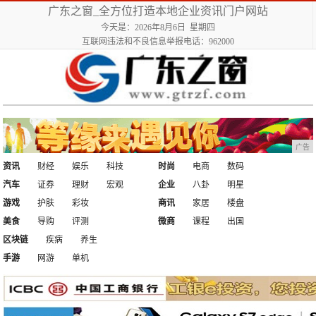
广东之窗_全方位打造本地企业资讯门户网站
今天是：2026年8月6日 星期四
互联网违法和不良信息举报电话：962000
广告
资讯
财经
娱乐
科技
时尚
电商
数码
汽车
证券
理财
宏观
企业
八卦
明星
游戏
护肤
彩妆
商讯
家居
楼盘
美食
导购
评测
微商
课程
出国
区块链
疾病
养生
手游
网游
单机