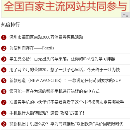
广告
热度排行
1
深圳市福田区启动3000万消费券惠民活动
2
为便利而存在——Fozzils
3
学生党必备！百元出头的苹果笔，让你的iPad成为学习神器
4
用了两个月的荣耀20，憋了一肚子心里话，今天终于一吐为快
5
新款冠道（NEW AVANCIER）：一款满足任何苛刻要求的SUV
6
您可能一直在为您的智能手机进行错误的充电方式
7
准备买手机的小伙伴们不要着急看了这个排行榜再决定买哪款手
机吧
1
手机银行大额转账难？这套“攻略”厉害了！
2
换新机旧手机怎么办？华为商城推出“以旧换新”高价回收限时优