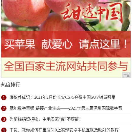
广告
热度排行
1
爆款养成记：2021年2月份长安CS75夺得中国SUV销量冠军
2
赋能数字音频·链接产业生态——2021年第三届深圳国际数字音
频产业展6月深圳盛大开幕
3
为前线捐资捐物，中地君豪“疫”不容辞！
4
干货：教你如何在宝骏510上实现安卓手机互联及映射的教程