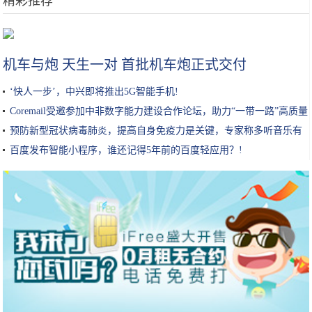
精彩推荐
车祸、失忆，赌王家的《甄嬛传》，“奚贵妃”能突出重围吗？
机车与炮 天生一对 首批机车炮正式交付
‘快人一步’，中兴即将推出5G智能手机!
Coremail受邀参加中非数字能力建设合作论坛，助力“一带一路”高质量
发展
预防新型冠状病毒肺炎，提高自身免疫力是关键，专家称多听音乐有
助提升免疫力！
百度发布智能小程序，谁还记得5年前的百度轻应用？!