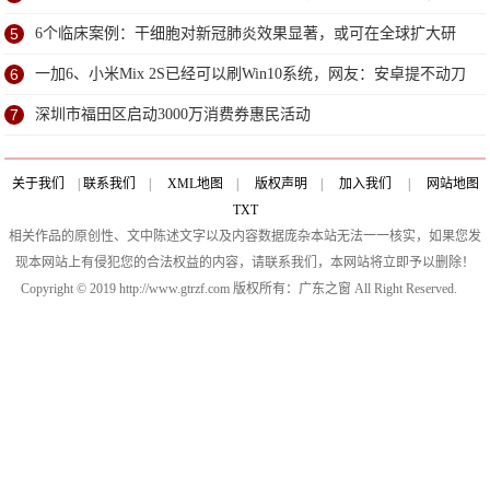
5
6个临床案例：干细胞对新冠肺炎效果显著，或可在全球扩大研
究
6
一加6、小米Mix 2S已经可以刷Win10系统，网友：安卓提不动刀
了？
7
深圳市福田区启动3000万消费券惠民活动
关于我们
|
联系我们
|
XML地图
|
版权声明
|
加入我们
|
网站地图
TXT
相关作品的原创性、文中陈述文字以及内容数据庞杂本站无法一一核实，如果您发
现本网站上有侵犯您的合法权益的内容，请联系我们，本网站将立即予以删除！
Copyright © 2019 http://www.gtrzf.com 版权所有：广东之窗 All Right Reserved.