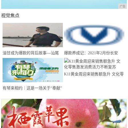
广告
视觉焦点
油甘成为爆款的背后故事---汕尾
爆款养成记：2021年2月份长安
南果农业带你来揭晓
CS75夺得中国SUV销量冠军
K11黄金周迎来销售额急升 文化零
售激发消费活力不断复苏
有琴来相约｜这是一场关于“奉献”
的建设者之约