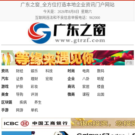
广东之窗_全方位打造本地企业资讯门户网站
今天是：2026年8月8日 星期六
互联网违法和不良信息举报电话：962000
广告
资讯
财经
娱乐
科技
时尚
电商
数码
汽车
证券
理财
宏观
企业
八卦
明星
游戏
护肤
彩妆
商讯
家居
楼盘
美食
导购
评测
微商
课程
出国
区块链
疾病
养生
手游
网游
单机