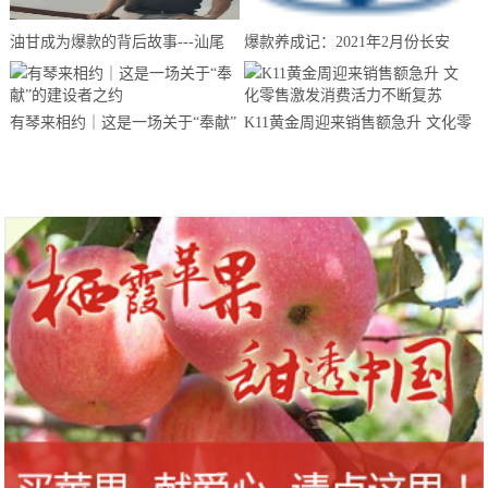
油甘成为爆款的背后故事---汕尾
爆款养成记：2021年2月份长安
南果农业带你来揭晓
CS75夺得中国SUV销量冠军
有琴来相约｜这是一场关于“奉献”
K11黄金周迎来销售额急升 文化零
的建设者之约
售激发消费活力不断复苏