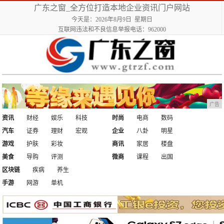
广东之窗_全方位打造本地企业资讯门户网站
今天是：2026年8月9日 星期日
互联网违法和不良信息举报电话：962000
广告
资讯
财经
娱乐
科技
时尚
电商
数码
汽车
证券
理财
宏观
企业
八卦
明星
游戏
护肤
彩妆
商讯
家居
楼盘
美食
导购
评测
微商
课程
出国
区块链
疾病
养生
手游
网游
单机