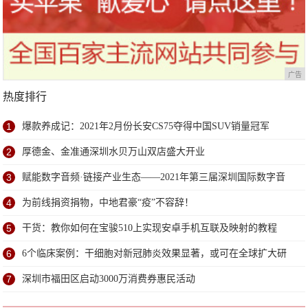
广告
热度排行
1
爆款养成记：2021年2月份长安CS75夺得中国SUV销量冠军
2
厚德金、金准通深圳水贝万山双店盛大开业
3
赋能数字音频·链接产业生态——2021年第三届深圳国际数字音
频产业展6月深圳盛大开幕
4
为前线捐资捐物，中地君豪“疫”不容辞！
5
干货：教你如何在宝骏510上实现安卓手机互联及映射的教程
6
6个临床案例：干细胞对新冠肺炎效果显著，或可在全球扩大研
究
7
深圳市福田区启动3000万消费券惠民活动