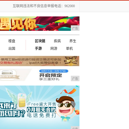
互联网违法和不良信息举报电话：962000
广告
楼盘
区块链
疾病
养生
出国
手游
网游
单机
广告