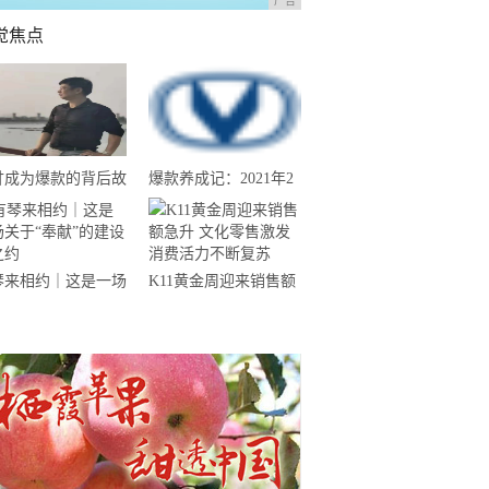
广告
觉焦点
甘成为爆款的背后故
爆款养成记：2021年2
--汕尾南果农业带
月份长安CS75夺得中
来揭晓
国SUV销量冠军
琴来相约｜这是一场
K11黄金周迎来销售额
于“奉献”的建设者之
急升 文化零售激发消
费活力不断复苏