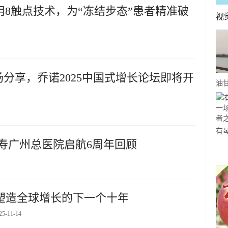
8触点技术，为“冻结步态”患者精准破
视
场分享，乔诺2025中国式增长论坛即将开
油
事-
你
有
寿广州总医院启航6周年回顾
关
约
付科技塑造全球增长的下一个十年
25-11-14