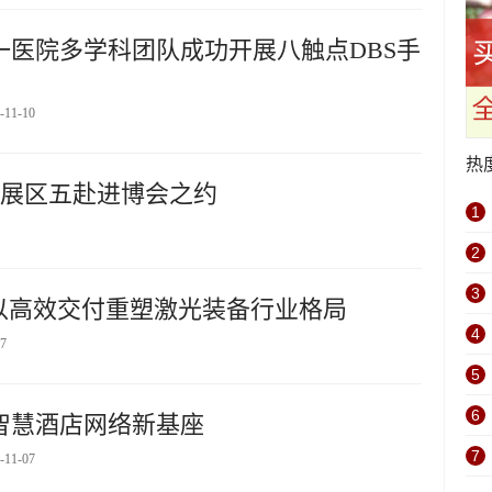
一医院多学科团队成功开展八触点DBS手
-11-10
热
沙展区五赴进博会之约
1
2
3
以高效交付重塑激光装备行业格局
4
07
5
6
智慧酒店网络新基座
7
-11-07