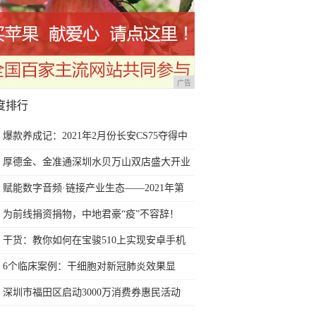
广告
度排行
爆款养成记：2021年2月份长安CS75夺得中
国SUV销量冠军
厚德金、金准通深圳水贝万山双店盛大开业
赋能数字音频·链接产业生态——2021年第
三届深圳国际数字音频产业展6月深圳盛大
为前线捐资捐物，中地君豪“疫”不容辞！
开幕
干货：教你如何在宝骏510上实现安卓手机
互联及映射的教程
6个临床案例：干细胞对新冠肺炎效果显
著，或可在全球扩大研究
深圳市福田区启动3000万消费券惠民活动