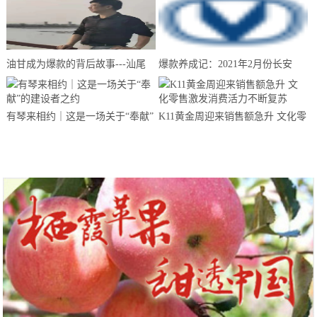
油甘成为爆款的背后故事---汕尾
爆款养成记：2021年2月份长安
南果农业带你来揭晓
CS75夺得中国SUV销量冠军
有琴来相约｜这是一场关于“奉献”
K11黄金周迎来销售额急升 文化零
的建设者之约
售激发消费活力不断复苏