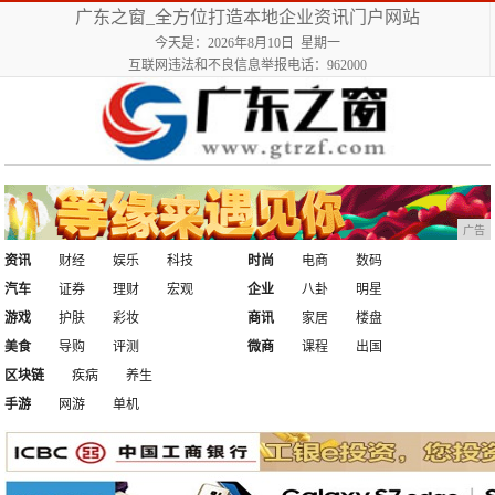
广东之窗_全方位打造本地企业资讯门户网站
今天是：2026年8月10日 星期一
互联网违法和不良信息举报电话：962000
广告
资讯
财经
娱乐
科技
时尚
电商
数码
汽车
证券
理财
宏观
企业
八卦
明星
游戏
护肤
彩妆
商讯
家居
楼盘
美食
导购
评测
微商
课程
出国
区块链
疾病
养生
手游
网游
单机