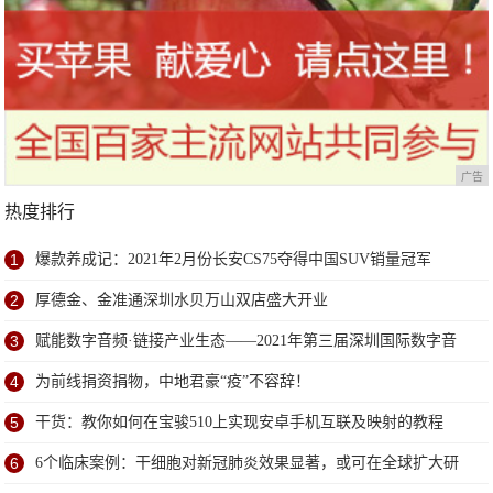
广告
热度排行
1
爆款养成记：2021年2月份长安CS75夺得中国SUV销量冠军
2
厚德金、金准通深圳水贝万山双店盛大开业
3
赋能数字音频·链接产业生态——2021年第三届深圳国际数字音
频产业展6月深圳盛大开幕
4
为前线捐资捐物，中地君豪“疫”不容辞！
5
干货：教你如何在宝骏510上实现安卓手机互联及映射的教程
6
6个临床案例：干细胞对新冠肺炎效果显著，或可在全球扩大研