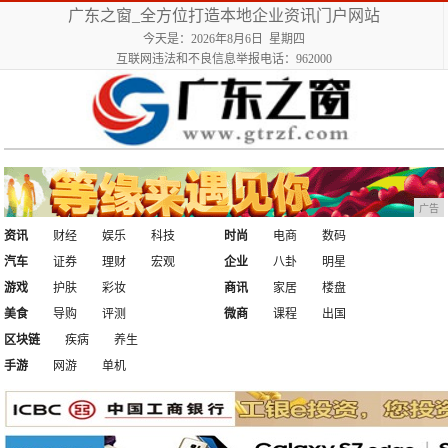
广东之窗_全方位打造本地企业资讯门户网站
今天是：2026年8月6日 星期四
互联网违法和不良信息举报电话：962000
广告
资讯
财经
娱乐
科技
时尚
电商
数码
汽车
证券
理财
宏观
企业
八卦
明星
游戏
护肤
彩妆
商讯
家居
楼盘
美食
导购
评测
微商
课程
出国
区块链
疾病
养生
手游
网游
单机