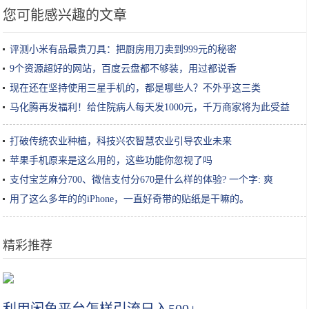
您可能感兴趣的文章
评测小米有品最贵刀具：把厨房用刀卖到999元的秘密
9个资源超好的网站，百度云盘都不够装，用过都说香
现在还在坚持使用三星手机的，都是哪些人？不外乎这三类
马化腾再发福利！给住院病人每天发1000元，千万商家将为此受益
打破传统农业种植，科技兴农智慧农业引导农业未来
苹果手机原来是这么用的，这些功能你忽视了吗
支付宝芝麻分700、微信支付分670是什么样的体验? 一个字: 爽
用了这么多年的的iPhone，一直好奇带的贴纸是干嘛的。
精彩推荐
保湿超过100小时？吴昕、张韶涵都推荐的喷雾？这些护肤品我都要