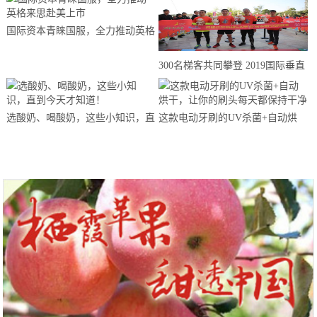
国际资本青睐国服，全力推动英格
来思赴美上市
300名梯客共同攀登 2019国际垂直
马拉松超级精英赛顺德海骏达中心
站欢乐开跑
选酸奶、喝酸奶，这些小知识，直
这款电动牙刷的UV杀菌+自动烘
到今天才知道！
干，让你的刷头每天都保持干净