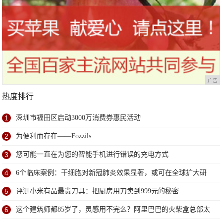
广告
热度排行
1
深圳市福田区启动3000万消费券惠民活动
2
为便利而存在——Fozzils
3
您可能一直在为您的智能手机进行错误的充电方式
4
6个临床案例：干细胞对新冠肺炎效果显著，或可在全球扩大研
究
5
评测小米有品最贵刀具：把厨房用刀卖到999元的秘密
6
这个建筑师都85岁了，灵感用不完么？阿里巴巴的火柴盒总部太