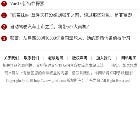
赞了
7
Vue3.0新特性探索
1
“奶茶妹妹”章泽天在没嫁刘强东之前，谈过那些对象，是非富即
贵
2
自动驾驶汽车上市之后，将带来7大商机？
3
彭蕾：从月薪500到6300亿帝国掌舵人，她的职场信条值得学习
关于我们
|
联系我们
|
老版地图
|
版权声明
|
加入我们
|
网站地图
相关作品的原创性、文中陈述文字以及内容数据庞杂本站无法一一核实，如果您发
现本网站上有侵犯您的合法权益的内容，请联系我们，本网站将立即予以删除！
Copyright © 2019 http://www.gtrzf.com 版权所有：广东之窗 All Right Reserved.