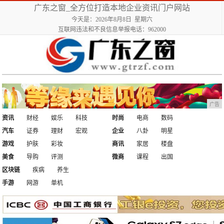
广东之窗_全方位打造本地企业资讯门户网站
今天是：2026年8月8日 星期六
互联网违法和不良信息举报电话：962000
广告
资讯
财经
娱乐
科技
时尚
电商
数码
汽车
证券
理财
宏观
企业
八卦
明星
游戏
护肤
彩妆
商讯
家居
楼盘
美食
导购
评测
微商
课程
出国
区块链
疾病
养生
手游
网游
单机