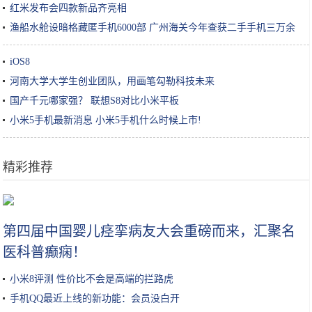
红米发布会四款新品齐亮相
渔船水舱设暗格藏匿手机6000部 广州海关今年查获二手手机三万余
部!
iOS8
河南大学大学生创业团队，用画笔勾勒科技未来
国产千元哪家强？ 联想S8对比小米平板
小米5手机最新消息 小米5手机什么时候上市!
精彩推荐
iPhone兼容Xbox和PS4手柄，还要什么掌机？
第四届中国婴儿痉挛病友大会重磅而来，汇聚名
医科普癫痫！
小米8评测 性价比不会是高端的拦路虎
手机QQ最近上线的新功能：会员没白开