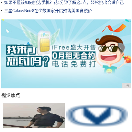
如果不懂该如何挑选手机？花1分钟了解这3点，轻松挑出合适自己
的!
三星GalaxyNote8在少数国家开启预售美国含税价
广告
视觉焦点