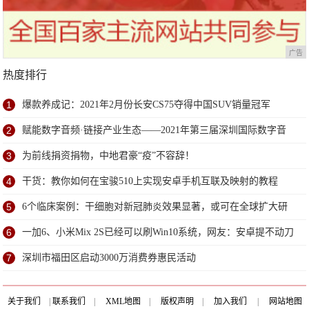
广告
热度排行
1
爆款养成记：2021年2月份长安CS75夺得中国SUV销量冠军
2
赋能数字音频·链接产业生态——2021年第三届深圳国际数字音
频产业展6月深圳盛大开幕
3
为前线捐资捐物，中地君豪“疫”不容辞！
4
干货：教你如何在宝骏510上实现安卓手机互联及映射的教程
5
6个临床案例：干细胞对新冠肺炎效果显著，或可在全球扩大研
究
6
一加6、小米Mix 2S已经可以刷Win10系统，网友：安卓提不动刀
了？
7
深圳市福田区启动3000万消费券惠民活动
关于我们
|
联系我们
|
XML地图
|
版权声明
|
加入我们
|
网站地图