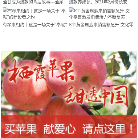
油甘成为爆款的背后故事---汕尾
爆款养成记：2021年2月份长安
南果农业带你来揭晓
CS75夺得中国SUV销量冠军
有琴来相约｜这是一场关于“奉献”
K11黄金周迎来销售额急升 文化零
的建设者之约
售激发消费活力不断复苏