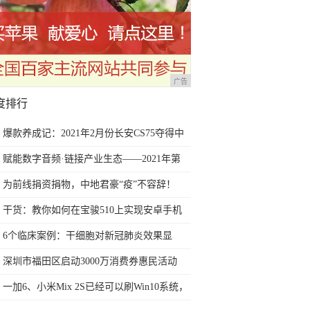
广告
度排行
爆款养成记：2021年2月份长安CS75夺得中
国SUV销量冠军
赋能数字音频·链接产业生态——2021年第
三届深圳国际数字音频产业展6月深圳盛大
为前线捐资捐物，中地君豪“疫”不容辞！
开幕
干货：教你如何在宝骏510上实现安卓手机
互联及映射的教程
6个临床案例：干细胞对新冠肺炎效果显
著，或可在全球扩大研究
深圳市福田区启动3000万消费券惠民活动
一加6、小米Mix 2S已经可以刷Win10系统，