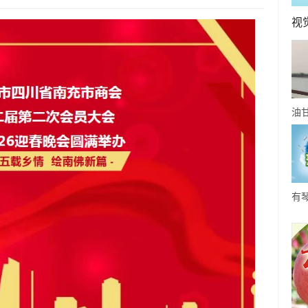
视
油
事-
你
有
关
约