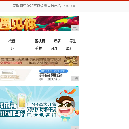
互联网违法和不良信息举报电话：962000
广告
楼盘
区块链
疾病
养生
出国
手游
网游
单机
广告