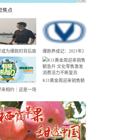
广告
觉焦点
甘成为爆款的背后故
爆款养成记：2021年2
--汕尾南果农业带
月份长安CS75夺得中
来揭晓
国SUV销量冠军
K11黄金周迎来销售额
急升 文化零售激发消
琴来相约｜这是一场
费活力不断复苏
于“奉献”的建设者之