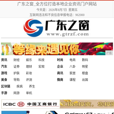
广东之窗_全方位打造本地企业资讯门户网站
今天是：2026年8月7日 星期五
互联网违法和不良信息举报电话：962000
广告
资讯
财经
娱乐
科技
时尚
电商
数码
汽车
证券
理财
宏观
企业
八卦
明星
游戏
护肤
彩妆
商讯
家居
楼盘
美食
导购
评测
微商
课程
出国
区块链
疾病
养生
手游
网游
单机