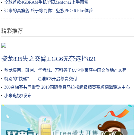
全球首款4GBRAM手机华硕Zenfone2上手图赏
迟来的真旗舰 终于等到你：魅族PRO 6 Plus体验
精彩推荐
高尔夫·纯电将于29日上市 NEDC续航里程为270km
骁龙835失之交臂,LGG6无奈选择821
鼎龙集团、融创、华侨城、万科等千亿企业荣获中国文旅地产10强
特别的“快递”——江淮iC5开启尊贵交付
300名梯客共同攀登 2019国际垂直马拉松超级精英赛顺德海骏达中心
站欢乐开跑
小米电视3发布