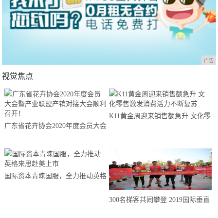
广告
视觉焦点
K11黄金周迎来销售额急升 文化零
广东省花卉协会2020年度会员大会
售激发消费活力不断复苏
暨产业联盟产销对接大会顺利召
开！
国际资本青睐国服，全力推动英格
来思赴美上市
300名梯客共同攀登 2019国际垂直
马拉松超级精英赛顺德海骏达中心