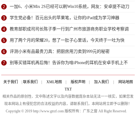
2
一加6、小米Mix 2S已经可以刷Win10系统，网友：安卓提不动刀
了？
3
学生党必备！百元出头的苹果笔，让你的iPad成为学习神器
4
教育部职成司司长陈子季一行到广州市旅游商务职业学校考察调
研
5
用了两个月的荣耀20，憋了一肚子心里话，今天终于一吐为快
6
评测小米有品最贵刀具：把厨房用刀卖到999元的秘密
7
别等买错耳机再后悔！告诉你为啥iPhone的耳机在安卓手机上不
能用
关于我们
|
联系我们
|
XML地图
|
版权声明
|
加入我们
|
网站地图
TXT
相关作品的原创性、文中陈述文字以及内容数据庞杂本站无法一一核实，如果您发
现本网站上有侵犯您的合法权益的内容，请联系我们，本网站将立即予以删除！
Copyright © 2019 http://www.gtrzf.com 版权所有：广东之窗 All Right Reserved.