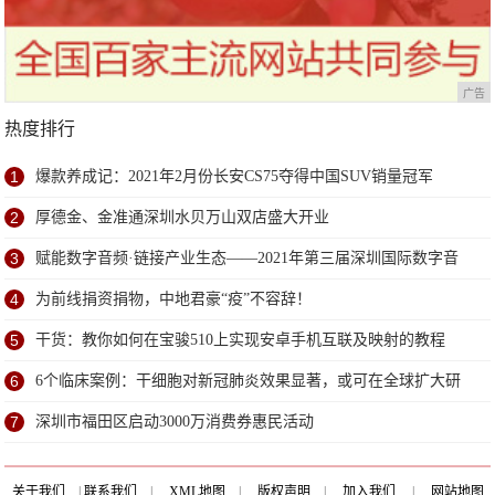
广告
热度排行
1
爆款养成记：2021年2月份长安CS75夺得中国SUV销量冠军
2
厚德金、金准通深圳水贝万山双店盛大开业
3
赋能数字音频·链接产业生态——2021年第三届深圳国际数字音
频产业展6月深圳盛大开幕
4
为前线捐资捐物，中地君豪“疫”不容辞！
5
干货：教你如何在宝骏510上实现安卓手机互联及映射的教程
6
6个临床案例：干细胞对新冠肺炎效果显著，或可在全球扩大研
究
7
深圳市福田区启动3000万消费券惠民活动
关于我们
|
联系我们
|
XML地图
|
版权声明
|
加入我们
|
网站地图