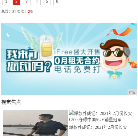
1
2
3
4
5
6
总数：
81
页次：
2
/6
广告
视觉焦点
爆款养成记：2021年2月份长安
CS75夺得中国SUV销量冠军