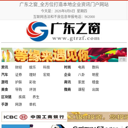
广东之窗_全方位打造本地企业资讯门户网站
今天是：2026年8月6日 星期四
互联网违法和不良信息举报电话：962000
广告
资讯
财经
娱乐
科技
时尚
电商
数码
汽车
证券
理财
宏观
企业
八卦
明星
游戏
护肤
彩妆
商讯
家居
楼盘
美食
导购
评测
微商
课程
出国
区块链
疾病
养生
手游
网游
单机