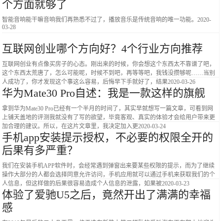
个方面就够了
智能音响能干嘛音响我们再熟悉不过了，播放音乐是传统音响的唯一功能。
2020-
03-28
互联网创业哪个方向好？4个行业方向推荐
互联网创业有点像买房子的心态。刚出来的时候，你会想这个东西太不靠谱了吧，
这个东西太荒唐了，怎么可能呢，时候不到吧，再等等吧，我钱没攒够呢……当别
人成功了，你才发现这个事这么容易，后悔早下手就好了，结果
2020-03-26
华为Mate30 Pro自述：我是一款这样的旗舰
拿到华为Mate30 Pro已经有一个半月的时间了，其实早就想写一篇文章，可看到网
上铺天盖地的评测我就没有了写的欲望，毕竟客观、真实的体验才会给用户带来更
加合理的建议。所以，在这片文章里，我决定加入更
2020-03-24
手机app安装提示授权，不必要的权限全开的
后果有多严重？
我们在安装手机APP软件时，会经常遇到弹窗出来要某些权限的提示，而为了继续
操作大部分的人都会选择同意允许访问，手机应用就可以通过手机来获取我们的个
人信息，但这样做的后果很容易造成个人信息的泄露，如果被
2020-03-23
体验了爱驰U5之后，竟然开出了满满的幸福
感