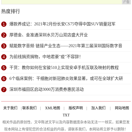
广告
热度排行
1
爆款养成记：2021年2月份长安CS75夺得中国SUV销量冠军
2
厚德金、金准通深圳水贝万山双店盛大开业
3
赋能数字音频·链接产业生态——2021年第三届深圳国际数字音
频产业展6月深圳盛大开幕
4
为前线捐资捐物，中地君豪“疫”不容辞！
5
干货：教你如何在宝骏510上实现安卓手机互联及映射的教程
6
6个临床案例：干细胞对新冠肺炎效果显著，或可在全球扩大研
究
7
深圳市福田区启动3000万消费券惠民活动
关于我们
|
联系我们
|
XML地图
|
版权声明
|
加入我们
|
网站地图
TXT
相关作品的原创性、文中陈述文字以及内容数据庞杂本站无法一一核实，如果您发
现本网站上有侵犯您的合法权益的内容，请联系我们，本网站将立即予以删除！