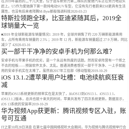
在2019年最后的二十几天里，位于造车新势力第二梯队的爱驰汽车正在努力地迎头
赶上。U5作为爱驰旗下第一款纯电动SUV车型，它没有先行者蔚来ES8更具有生活
属性，也没有后来者拜腾M-Byte那般强调科技
2020-03-23
特斯拉领跑全球，比亚迪紧随其后，2019全
球销量大一览
■2019 年全球新能源车销量情况1. 2019 年，全球共销售了约 220 万辆新能源乘用
车，占所有乘用车销量的 2.5% ；2019 年 12 月，新能源车销量超过 27.9 万辆，同比
减少了 4
2020-03-16
买一部干干净净的安卓手机为何那么难？
安卓手机与苹果手机的优劣，是一个永远有热度的话题。然而安卓阵营有一个挥之
不去的短板——预装软件太多、太乱。普通消费者想买一部干干净净、一上手就能
用的安卓手机实在太难了。虽然自2017年工信部《移动智能
2019-10-29
iOS 13.1.2遭苹果用户吐槽：电池续航疯狂衰
减
苹果的iOS13系统更新的频率实在是太快了，从iOS13到iOS13.1、iOS13.1.1、
iOS13.1.2版本，总共也就十来天的时间，苹果共发布了四次系统更新。数据显示，
iOS 13系统的安装率
2019-10-29
华为视频App获更新：腾讯视频专区入驻，账
号可互通
IT之家10月28日消息 在第七届中国网络视听大会期间，华为视频与腾讯视频举行合