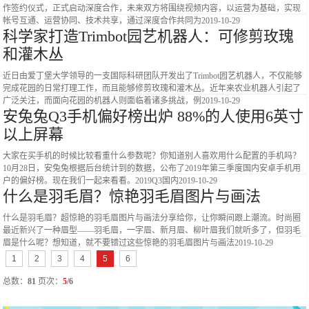
作签约仪式，正式启动深度合作，未来双方将围绕视频内容，以运营为基础，实现
帐号互通、运营协同、技术共享，通过深度合作共同为
2019-10-29
科学家打造Trimbot园艺机器人：可修剪玫瑰
和灌木丛
近日由爱丁堡大学领导的一支国际科研团队开发出了Trimbot园艺机器人，不仅能够
完成花园的日常打理工作，而且能够修剪玫瑰和灌木丛。近年来农业机器人引起了
广泛关注，而面向花园的机器人则面临着诸多挑战，例
2019-10-29
安兔兔Q3手机偏好榜出炉 88%的人使用6英寸
以上屏幕
大家在买手机的时候比较看重什么参数呢？你知道别人喜欢用什么配置的手机吗？
10月28日，安兔兔根据后台统计到的数据，公布了2019年第三季度国内安卓手机用
户的偏好榜。现在我们一起来看看。2019Q3国内
2019-10-29
什么是羽毛眉？惊艳羽毛眉图片与画法
什么是羽毛眉？超惊艳的羽毛眉图片与画法分享给你，让你瞬间跟上潮流。时尚圈
最近新兴了一种眉型——羽毛眉，一字眉、新月眉、柳叶眉我们就听多了，但羽毛
眉是什么呢？想知道，就不要错过这些惊艳的羽毛眉图片与画法
2019-10-29
1
2
3
4
5
6
总数：
81
页次：
5
/6