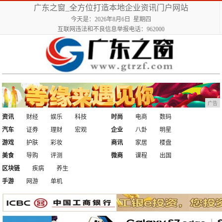
广东之窗_全方位打造本地企业资讯门户网站
今天是：2026年8月6日 星期四
互联网违法和不良信息举报电话：962000
广告
资讯
财经
娱乐
科技
时尚
电商
数码
汽车
证券
理财
宏观
企业
八卦
明星
游戏
护肤
彩妆
商讯
家居
楼盘
美食
导购
评测
微商
课程
出国
区块链
疾病
养生
手游
网游
单机