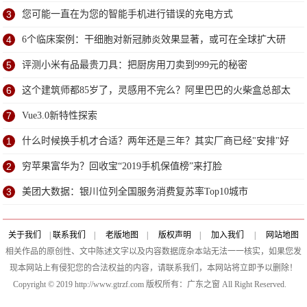
3
您可能一直在为您的智能手机进行错误的充电方式
4
6个临床案例：干细胞对新冠肺炎效果显著，或可在全球扩大研
究
5
评测小米有品最贵刀具：把厨房用刀卖到999元的秘密
6
这个建筑师都85岁了，灵感用不完么？阿里巴巴的火柴盒总部太
赞了
7
Vue3.0新特性探索
1
什么时候换手机才合适？两年还是三年？其实厂商已经"安排"好
了
2
穷苹果富华为？回收宝“2019手机保值榜”来打脸
3
美团大数据：银川位列全国服务消费复苏率Top10城市
关于我们
|
联系我们
|
老版地图
|
版权声明
|
加入我们
|
网站地图
相关作品的原创性、文中陈述文字以及内容数据庞杂本站无法一一核实，如果您发
现本网站上有侵犯您的合法权益的内容，请联系我们，本网站将立即予以删除！
Copyright © 2019 http://www.gtrzf.com 版权所有：广东之窗 All Right Reserved.