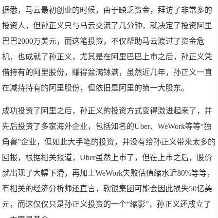
据悉，马云最初创业的时候，由于缺乏资金，拜访了非常多的
投资人，但孙正义只与马云交流了几分钟，就决定了投资阿里
巴巴2000万美元，而这笔投资，不仅帮助马云渡过了资金危
机，也成就了孙正义，尤其是在阿里巴巴上市之后，孙正义凭
借持有的阿里股份，赚得盆满钵满，虽然近几年，孙正义一直
在减持持有的阿里股份，但依旧是阿里的第一大股东。
成功投资了阿里之后，孙正义的投资方式变得激进起来了，并
先后投资了多家海外企业，包括知名的Uber、WeWork等等“独
角兽”企业，但如此大手笔的投资，并没有给孙正义带来太多的
回报，根据相关报道，Uber虽然上市了，但在上市之后，股价
就出现了大幅下滑，再加上WeWork失败估值缩水近80%等等，
有相关的经济分析师还直言，软银集团可能会因此损失50亿美
元，而这仅仅只是孙正义投资的一个“缩影”，孙正义还成立了