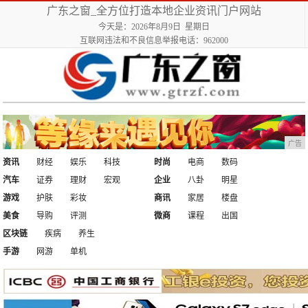
广东之窗_全方位打造本地企业资讯门户网站
今天是：2026年8月9日 星期日
互联网违法和不良信息举报电话：962000
广告
资讯
财经
娱乐
科技
时尚
电商
数码
汽车
证券
理财
宏观
企业
八卦
明星
游戏
护肤
彩妆
商讯
家居
楼盘
美食
导购
评测
微商
课程
出国
区块链
疾病
养生
手游
网游
单机