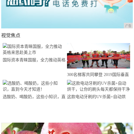
广告
视觉焦点
国际资本青睐国服，全力推动英格
来思赴美上市
300名梯客共同攀登 2019国际垂直
马拉松超级精英赛顺德海骏达中心
站欢乐开跑
选酸奶、喝酸奶，这些小知识，直
这款电动牙刷的UV杀菌+自动烘
到今天才知道！
干，让你的刷头每天都保持干净