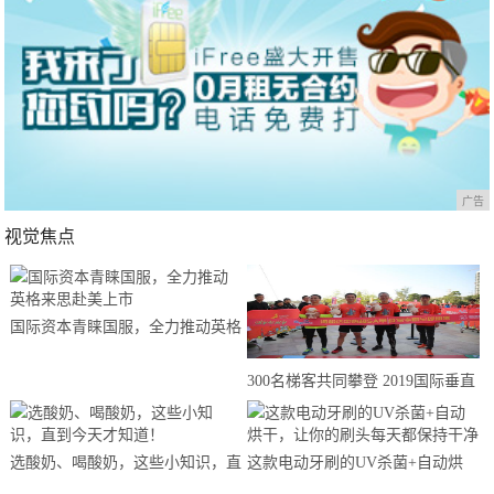
广告
视觉焦点
国际资本青睐国服，全力推动英格
来思赴美上市
300名梯客共同攀登 2019国际垂直
马拉松超级精英赛顺德海骏达中心
站欢乐开跑
选酸奶、喝酸奶，这些小知识，直
这款电动牙刷的UV杀菌+自动烘
到今天才知道！
干，让你的刷头每天都保持干净