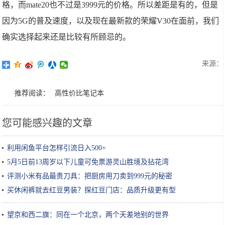
格，而mate20也不过是3999元的价格。所以差距是有的，但是
因为5G的普及速度，以及现在最新款的荣耀V30在面前，我们
确实选择起来还是比较有所顾忌的。
来源：
推荐阅读：
高性价比笔记本
您可能感兴趣的文章
利用闲鱼平台怎样引流日入500+
5月5日前13周岁以下儿童可免票游灵山胜境及拈花湾
评测小米有品最贵刀具：把厨房用刀卖到999元的秘密
买休闲裤就去红豆男装？探红豆门店：品质升级更有型
望京和西二旗：同在一个北京，两个天差地别的世界