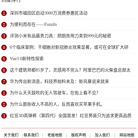
1
深圳市福田区启动3000万消费券惠民活动
2
为便利而存在——Fozzils
3
评测小米有品最贵刀具：把厨房用刀卖到999元的秘密
4
6个临床案例：干细胞对新冠肺炎效果显著，或可在全球扩大研
究
5
Vue3.0新特性探索
6
这个建筑师都85岁了，灵感用不完么？阿里巴巴的火柴盒总部太
赞了
7
华为传出新消息，科技界始料未及：新风暴说来就来
1
为什么天天鼓吹的无人驾驶车，在街上看不见？
2
为什么那些收入不高的人，反而喜欢买苹果手机。
3
红豆3D高弹裤（第四代）全国首发！红豆男装只为追求更高品质
关于我们
|
联系我们
|
老版地图
|
版权声明
|
加入我们
|
网站地图