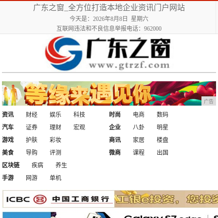
广东之窗_全方位打造本地企业资讯门户网站
今天是：2026年8月8日 星期六
互联网违法和不良信息举报电话：962000
广告
资讯
财经
娱乐
科技
时尚
电商
数码
汽车
证券
理财
宏观
企业
八卦
明星
游戏
护肤
彩妆
商讯
家居
楼盘
美食
导购
评测
微商
课程
出国
区块链
疾病
养生
手游
网游
单机