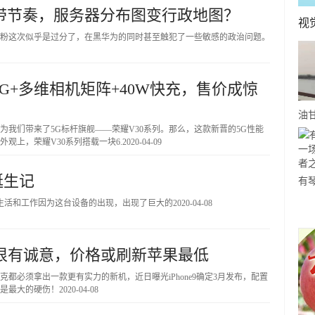
带节奏，服务器分布图变行政地图？
视
粉这次似乎是过分了，在黑华为的同时甚至触犯了一些敏感的政治问题。
5G+多维相机矩阵+40W快充，售价成惊
油
为我们带来了5G标杆旗舰——荣耀V30系列。那么，这款新晋的5G性能
事-
观上，荣耀V30系列搭载一块6.
2020-04-09
你
诞生记
有
关
自己的生活和工作因为这台设备的出现，出现了巨大的
2020-04-08
约
，配置很有诚意，价格或刷新苹果最低
都必须拿出一款更有实力的新机，近日曝光iPhone9确定3月发布，配置
是最大的硬伤！
2020-04-08