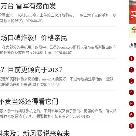
10万台 雷军有感而发
雷军表示，小米10Pro今天上午第二次开放购买，一款五六千元的手机，现
非常惊人的数字。
2020-04-08
市场口碑炸裂！价格亲民
热
在大部分的手机用户的眼中，三星的GalaxyS系列以及Note系列推出的产
的性能以及软件的良好体验上面，
2020-04-07
1
得买？目前更倾向于20X？
2
能配置和实际体验来说的话，mate20X要更好，不过你也要注意他的一些缺
3
屏幕的锯齿感相对来说比LCD
2020-04-05
4
用不贵当然还得看它们
5
家入手一台旗舰手机之后，不到半年就又有了新的、更强的产品，所以相
6
家推荐几款超值千元机，想要换机不妨看看这份
2020-04-05
7
料未及：新风暴说来就来