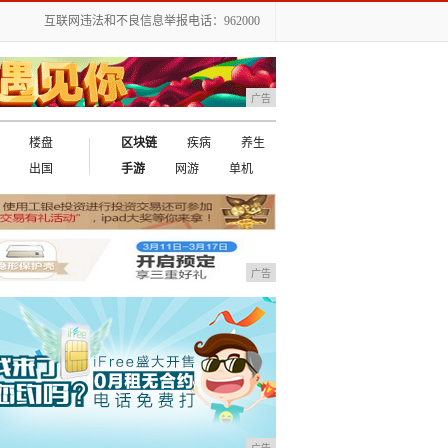
互联网违法和不良信息举报电话：962000
广告
楼盘
区块链
疾病
养生
出国
手游
网游
单机
广告