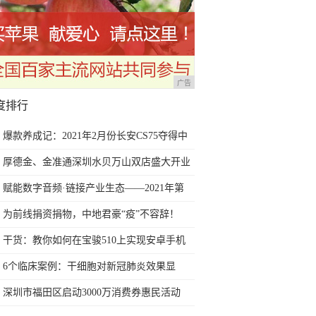
广告
度排行
爆款养成记：2021年2月份长安CS75夺得中
国SUV销量冠军
厚德金、金准通深圳水贝万山双店盛大开业
赋能数字音频·链接产业生态——2021年第
三届深圳国际数字音频产业展6月深圳盛大
为前线捐资捐物，中地君豪“疫”不容辞！
开幕
干货：教你如何在宝骏510上实现安卓手机
互联及映射的教程
6个临床案例：干细胞对新冠肺炎效果显
著，或可在全球扩大研究
深圳市福田区启动3000万消费券惠民活动