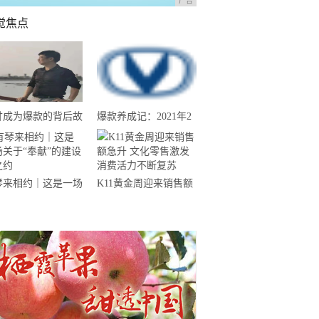
广告
觉焦点
甘成为爆款的背后故
爆款养成记：2021年2
--汕尾南果农业带
月份长安CS75夺得中
来揭晓
国SUV销量冠军
琴来相约｜这是一场
K11黄金周迎来销售额
于“奉献”的建设者之
急升 文化零售激发消
费活力不断复苏