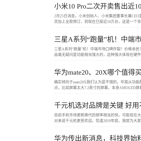
小米10 Pro二次开卖售出近
2月25日消息，小米创始人、小米集团董事长兼CEO
货加上全款预订，到现在已接近10万台，这是一个
三星A系列“跑量”机！中端
三星A系列“跑量”机！中端市场口碑炸裂！价格亲民！
品毫无疑问是功能相当强大的，这种强大体现在硬件
华为mate20、20X哪个值
确实倾向于mate20X我们认为是不错的，毕竟从功
点，比如屏幕太大7.2英寸的屏幕，本身AMOLED
千元机选对品牌是关键 好
目前手机市场更新换代的频率相当的快，可能现在大
对来说千元机更受欢迎。恰逢2019年底，我就为大
华为传出新消息，科技界始