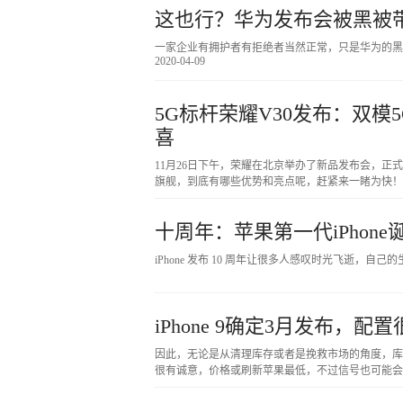
这也行？华为发布会被黑被
一家企业有拥护者有拒绝者当然正常，只是华为的黑
2020-04-09
5G标杆荣耀V30发布：双模
喜
11月26日下午，荣耀在北京举办了新品发布会，正式
旗舰，到底有哪些优势和亮点呢，赶紧来一睹为快！外
十周年：苹果第一代iPhone
iPhone 发布 10 周年让很多人感叹时光飞逝，
iPhone 9确定3月发布
因此，无论是从清理库存或者是挽救市场的角度，库克
很有诚意，价格或刷新苹果最低，不过信号也可能会