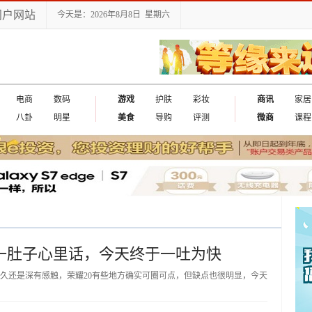
门户网站
今天是：2026年8月8日 星期六
电商
数码
游戏
护肤
彩妆
商讯
家居
八卦
明星
美食
导购
评测
微商
课程
一肚子心里话，今天终于一吐为快
久还是深有感触，荣耀20有些地方确实可圈可点，但缺点也很明显，今天