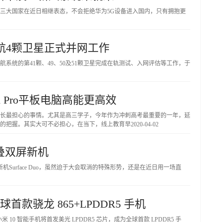
三大国家在近日相继表态，不会拒绝华为5G设备进入国内，只有拥抱更
导航4颗卫星正式并网工作
系统的第41颗、49、50及51颗卫星完成在轨测试、入网评估等工作，于
d Pro平板电脑高能更高效
长最担心的事情。尤其是高三学子，今年作为冲刺高考最重要的一年，延
的把握。其实大可不必担心，在当下，线上教育早
2020-04-02
叠双屏新机
机Surface Duo，虽然迫于大会取消的特殊形势，还是在近日用一场直
首款骁龙 865+LPDDR5 手机
 10 智能手机将首发美光 LPDDR5 芯片，成为全球首款 LPDDR5 手