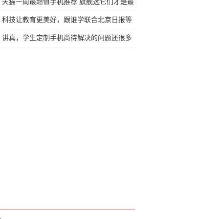
电方式
天猫一周最超值手机推荐 旗舰选它们才是最
正确
科技让教育更美好，跟谁学联合北京日报等
平台上线公益“云课堂”
讲真，学生定制手机尚待解决的问题还很多
通玻璃畅滑