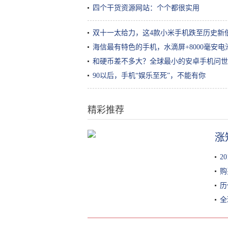
四个干货资源网站：个个都很实用
双十一太给力，这4款小米手机跌至历史新
海信最有特色的手机，水滴屏+8000毫安
和硬币差不多大？全球最小的安卓手机问世
90以后，手机“娱乐至死”，不能有你
精彩推荐
涨
“成分说”| 脱离护肤品成分谈功效，
都是耍流氓
2
购
历
全