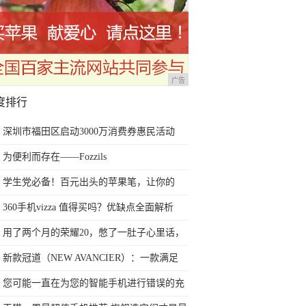
广告
度排行
深圳市福田区启动3000万消费券惠民活动
为便利而存在——Fozzils
学生党必备！百元出头的苹果笔，让你的
iPad成为学习神器
360手机vizza 值得买吗？优缺点全面解析
用了两个月的荣耀20，憋了一肚子心里话，
今天终于一吐为快
新款冠道（NEW AVANCIER）：一款满足
任何苛刻要求的SUV
您可能一直在为您的智能手机进行错误的充