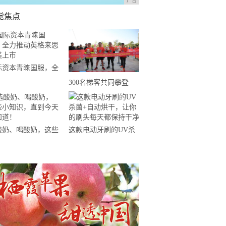
广告
觉焦点
际资本青睐国服，全
推动英格来思赴美上
300名梯客共同攀登
2019国际垂直马拉松超
级精英赛顺德海骏达中
心站欢乐开跑
酸奶、喝酸奶，这些
这款电动牙刷的UV杀
知识，直到今天才知
菌+自动烘干，让你的
！
刷头每天都保持干净