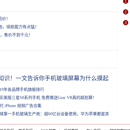
1
2
低价！
3
电池，续航能力有点猛！
，售价不到千元！
知识！一文告诉你手机玻璃屏幕为什么摸起来比普
019年各品牌手机旗舰排行
买美版三星S8系列手机 免费赠送Gear VR真的超划算！
代 iPhone 视频广告合集
球第一手机玻璃生产商：超60亿台设备使用，华为苹果都是其用户