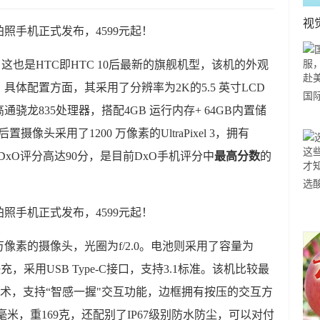
视
，这也是HTC即HTC 10后最新的旗舰机型，该机的外观
体配置方面，其采用了分辨率为2K的5.5 英寸LCD
国
龙835处理器，搭配4GB 运行内存+ 64GB内置储
力
摄像头采用了1200 万像素的UltraPixel 3，拥有
市
7，DxO评分高达90分，是目前DxO手机评分中
最高分数
的
选
小
道
万像素的摄像头，光圈为f/2.0。电池则采用了容量为
快充，采用USB Type-C接口，支持3.1标准。该机比较最
se技术，支持“智感一握"交互功能，边框拥有按压的交互方
x 7.9毫米，重169克，还配别了IP67级别防水防尘，可以对付