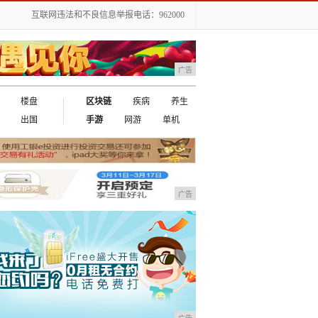
互联网违法和不良信息举报电话：962000
广告
楼盘
区块链
疾病
养生
出国
手游
网游
单机
广告