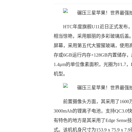
HTC年度旗舰U11近日正式发布
相当惊艳，采用靓丽的多彩玻璃后盖。具
屏幕，采用第五代大猩猩玻璃，使用高通骁
存或6GB运行内存+128GB内置储存，后置
1.4μm的单位像素面积，光圈为f/1.
机型。
前置摄像头方面，其采用了1600
3000mAh的锂离子电池，支持QC3.0
有特色的地方是其采用了Edge Sen
式。该机机身尺寸为153.9 x 75.9 