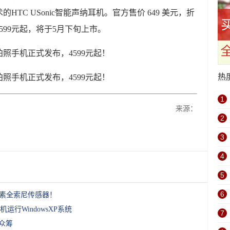
TC USonic智能声纳耳机。官方售价 649 美元，折
599元起，将于5月下旬上市。
热
1
来源：
2
3
4
5
6
像素全索尼传感器！
行WindowsXP系统
7
众筹