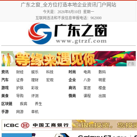
广东之窗_全方位打造本地企业资讯门户网站
今天是：2026年8月10日 星期一
互联网违法和不良信息举报电话：962000
广告
资讯
财经
娱乐
科技
时尚
电商
数码
汽车
证券
理财
宏观
企业
八卦
明星
游戏
护肤
彩妆
商讯
家居
楼盘
美食
导购
评测
微商
课程
出国
区块链
疾病
养生
手游
网游
单机