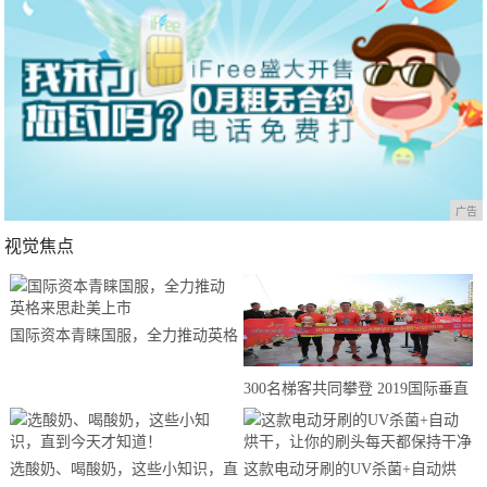
广告
视觉焦点
国际资本青睐国服，全力推动英格
来思赴美上市
300名梯客共同攀登 2019国际垂直
马拉松超级精英赛顺德海骏达中心
站欢乐开跑
选酸奶、喝酸奶，这些小知识，直
这款电动牙刷的UV杀菌+自动烘