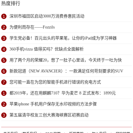
热度排行
1
深圳市福田区启动3000万消费券惠民活动
2
为便利而存在——Fozzils
3
学生党必备！百元出头的苹果笔，让你的iPad成为学习神器
4
360手机vizza 值得买吗？优缺点全面解析
5
用了两个月的荣耀20，憋了一肚子心里话，今天终于一吐为快
6
新款冠道（NEW AVANCIER）：一款满足任何苛刻要求的SUV
7
您可能一直在为您的智能手机进行错误的充电方式
1
都2019年，还在用麒麟710？华为麦芒 8 正式发布：1899元
2
苹果iphone 手机用户保存无水印视频的方法步骤
3
第五届清华校友三创大赛海峡赛区初赛启动