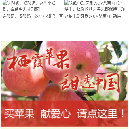
马拉松超级精英赛顺德海骏达中心
站欢乐开跑
选酸奶、喝酸奶，这些小知识，直
这款电动牙刷的UV杀菌+自动烘
到今天才知道！
干，让你的刷头每天都保持干净