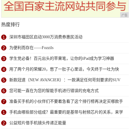
广告
热度排行
1
深圳市福田区启动3000万消费券惠民活动
2
为便利而存在——Fozzils
3
学生党必备！百元出头的苹果笔，让你的iPad成为学习神器
4
用了两个月的荣耀20，憋了一肚子心里话，今天终于一吐为快
5
新款冠道（NEW AVANCIER）：一款满足任何苛刻要求的SUV
6
您可能一直在为您的智能手机进行错误的充电方式
7
准备买手机的小伙伴们不要着急看了这个排行榜再决定买哪款手
机吧
1
手机由哪些部分组成？最重要的是基带与射频芯片的关系，来学
习下
2
公益短片借手机镜头传递正能量