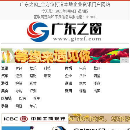
广东之窗_全方位打造本地企业资讯门户网站
今天是：2026年8月6日 星期四
互联网违法和不良信息举报电话：962000
广告
资讯
财经
娱乐
科技
时尚
电商
数码
汽车
证券
理财
宏观
企业
八卦
明星
游戏
护肤
彩妆
商讯
家居
楼盘
美食
导购
评测
微商
课程
出国
区块链
疾病
养生
手游
网游
单机