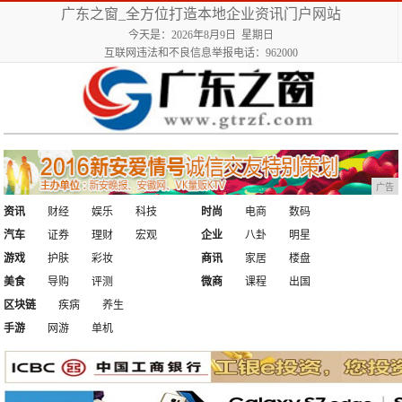
广东之窗_全方位打造本地企业资讯门户网站
今天是：2026年8月9日 星期日
互联网违法和不良信息举报电话：962000
广告
资讯
财经
娱乐
科技
时尚
电商
数码
汽车
证券
理财
宏观
企业
八卦
明星
游戏
护肤
彩妆
商讯
家居
楼盘
美食
导购
评测
微商
课程
出国
区块链
疾病
养生
手游
网游
单机