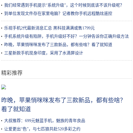
我们经常遇到手机提示“系统升级”，这个时候到底该不该升级呢？
到单位发现文件存在家里电脑？记者教你手机远程酷炫遥控
乐视手机2代最新消息汇总 黑科技满满或售1799元
手机系统升级有陷阱，手机升级好不好？一分钟告诉你正确升级方法
昨晚，苹果悄咪咪发布了三款新品，都有些啥？看了就知道
三星新款手机现身印度，采用了水滴屏设计
精彩推荐
日本姑娘炸“树叶”卖，生意超火爆，来买的顾客排10米长队
昨晚，苹果悄咪咪发布了三款新品，都有些啥？
看了就知道
大叔推荐：699元魅蓝手机，魅族的青年良品
让爱更出“色”，与七匹狼共赴520多彩之约