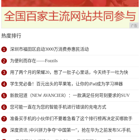
广告
热度排行
1
深圳市福田区启动3000万消费券惠民活动
2
为便利而存在——Fozzils
3
用了两个月的荣耀20，憋了一肚子心里话，今天终于一吐为快
4
学生党必备！百元出头的苹果笔，让你的iPad成为学习神器
5
新款冠道（NEW AVANCIER）：一款满足任何苛刻要求的SUV
6
您可能一直在为您的智能手机进行错误的充电方式
7
准备买手机的小伙伴们不要着急看了这个排行榜再决定买哪款手
机吧
1
深度资讯 |中兴拼力争夺“中国第一”，抢在华为之前发布5G手机