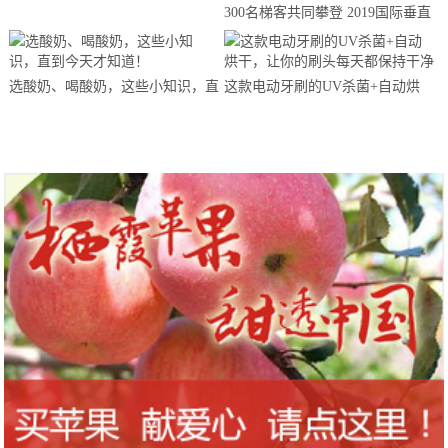
300名梯客共同攀登 2019国际垂直
马拉松超级精英赛顺德海骏达中心
站欢乐开跑
选酸奶、喝酸奶，这些小知识，直
这款电动牙刷的UV杀菌+自动烘
到今天才知道！
干，让你的刷头每天都保持干净