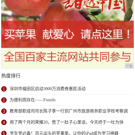
广告
热度排行
1
深圳市福田区启动3000万消费券惠民活动
2
为便利而存在——Fozzils
3
教育部职成司司长陈子季一行到广州市旅游商务职业学校考察调
研
4
用了两个月的荣耀20，憋了一肚子心里话，今天终于一吐为快
5
学生党必备！百元出头的苹果笔，让你的iPad成为学习神器