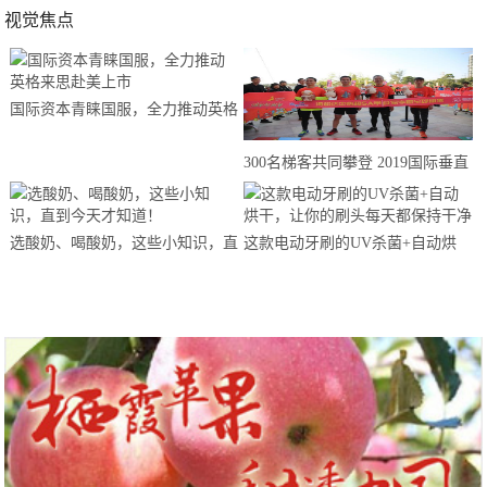
视觉焦点
国际资本青睐国服，全力推动英格
来思赴美上市
300名梯客共同攀登 2019国际垂直
马拉松超级精英赛顺德海骏达中心
站欢乐开跑
选酸奶、喝酸奶，这些小知识，直
这款电动牙刷的UV杀菌+自动烘
到今天才知道！
干，让你的刷头每天都保持干净