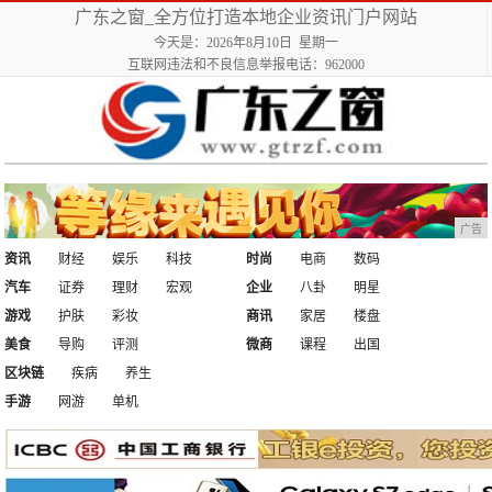
广东之窗_全方位打造本地企业资讯门户网站
今天是：2026年8月10日 星期一
互联网违法和不良信息举报电话：962000
广告
资讯
财经
娱乐
科技
时尚
电商
数码
汽车
证券
理财
宏观
企业
八卦
明星
游戏
护肤
彩妆
商讯
家居
楼盘
美食
导购
评测
微商
课程
出国
区块链
疾病
养生
手游
网游
单机