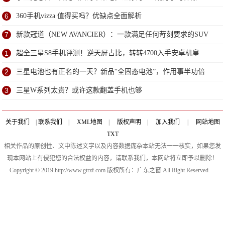
6
360手机vizza 值得买吗？优缺点全面解析
7
新款冠道（NEW AVANCIER）：一款满足任何苛刻要求的SUV
1
超全三星S8手机评测！逆天屏占比，转转4700入手安卓机皇
2
三星电池也有正名的一天？新品“全固态电池”，作用事半功倍
3
三星W系列太贵？或许这款翻盖手机也够
关于我们
|
联系我们
|
XML地图
|
版权声明
|
加入我们
|
网站地图
TXT
相关作品的原创性、文中陈述文字以及内容数据庞杂本站无法一一核实，如果您发
现本网站上有侵犯您的合法权益的内容，请联系我们，本网站将立即予以删除！
Copyright © 2019 http://www.gtrzf.com 版权所有：广东之窗 All Right Reserved.