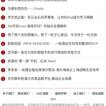
1
2
为便利而存在——Fozzils
3
学生党必备！百元出头的苹果笔，让你的iPad成为学习神器
4
360手机vizza 值得买吗？优缺点全面解析
5
用了两个月的荣耀20，憋了一肚子心里话，今天终于一吐为快
6
新款冠道（NEW AVANCIER）：一款满足任何苛刻要求的SUV
7
您可能一直在为您的智能手机进行错误的充电方式
1
老婆的“第一部”手机：红米 Note2
2
享未来 —俞捷总裁出席海尔智谷-海尔海纳云上海战略生态发布
会
3
京东数科抢滩大宗商品数字化,推动企业发展
关于我们
|
联系我们
|
XML地图
|
版权声明
|
加入我们
|
网站地图
TXT
相关作品的原创性、文中陈述文字以及内容数据庞杂本站无法一一核实，如果您发