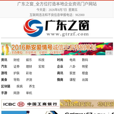
广东之窗_全方位打造本地企业资讯门户网站
今天是：2026年8月7日 星期五
互联网违法和不良信息举报电话：962000
广告
资讯
财经
娱乐
科技
时尚
电商
数码
汽车
证券
理财
宏观
企业
八卦
明星
游戏
护肤
彩妆
商讯
家居
楼盘
美食
导购
评测
微商
课程
出国
区块链
疾病
养生
手游
网游
单机