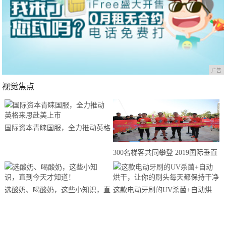
广告
视觉焦点
国际资本青睐国服，全力推动英格
来思赴美上市
300名梯客共同攀登 2019国际垂直
马拉松超级精英赛顺德海骏达中心
站欢乐开跑
选酸奶、喝酸奶，这些小知识，直
这款电动牙刷的UV杀菌+自动烘
到今天才知道！
干，让你的刷头每天都保持干净