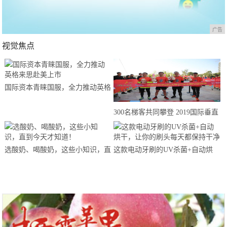
广告
视觉焦点
国际资本青睐国服，全力推动英格
来思赴美上市
300名梯客共同攀登 2019国际垂直
马拉松超级精英赛顺德海骏达中心
站欢乐开跑
选酸奶、喝酸奶，这些小知识，直
这款电动牙刷的UV杀菌+自动烘
到今天才知道！
干，让你的刷头每天都保持干净