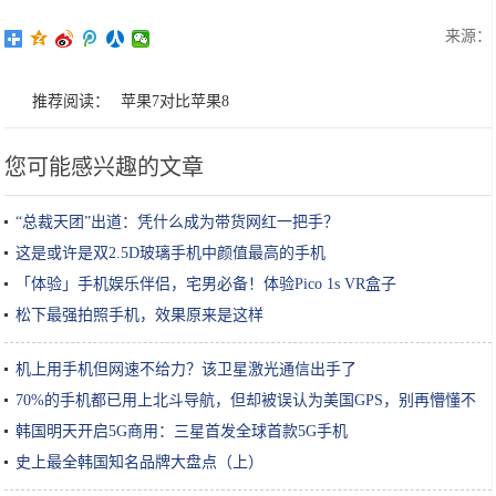
来源：
推荐阅读：
苹果7对比苹果8
您可能感兴趣的文章
“总裁天团”出道：凭什么成为带货网红一把手？
这是或许是双2.5D玻璃手机中颜值最高的手机
「体验」手机娱乐伴侣，宅男必备！体验Pico 1s VR盒子
松下最强拍照手机，效果原来是这样
机上用手机但网速不给力？该卫星激光通信出手了
70%的手机都已用上北斗导航，但却被误认为美国GPS，别再懵懂不
知
韩国明天开启5G商用：三星首发全球首款5G手机
史上最全韩国知名品牌大盘点（上）