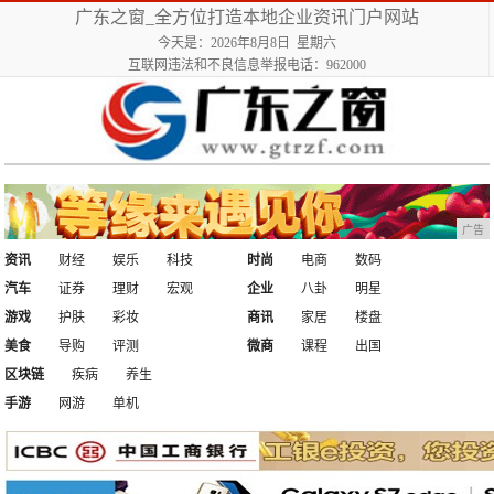
广东之窗_全方位打造本地企业资讯门户网站
今天是：2026年8月8日 星期六
互联网违法和不良信息举报电话：962000
广告
资讯
财经
娱乐
科技
时尚
电商
数码
汽车
证券
理财
宏观
企业
八卦
明星
游戏
护肤
彩妆
商讯
家居
楼盘
美食
导购
评测
微商
课程
出国
区块链
疾病
养生
手游
网游
单机