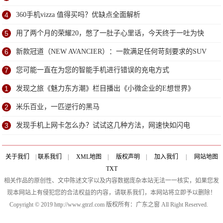
4
360手机vizza 值得买吗？优缺点全面解析
5
用了两个月的荣耀20，憋了一肚子心里话，今天终于一吐为快
6
新款冠道（NEW AVANCIER）：一款满足任何苛刻要求的SUV
7
您可能一直在为您的智能手机进行错误的充电方式
1
发现之旅《魅力东方潮》栏目播出《小微企业的E想世界》
2
米乐百业，一匹逆行的黑马
3
发现手机上网卡怎么办？试试这几种方法，网速快如闪电
关于我们
|
联系我们
|
XML地图
|
版权声明
|
加入我们
|
网站地图
TXT
相关作品的原创性、文中陈述文字以及内容数据庞杂本站无法一一核实，如果您发
现本网站上有侵犯您的合法权益的内容，请联系我们，本网站将立即予以删除！
Copyright © 2019 http://www.gtrzf.com 版权所有：广东之窗 All Right Reserved.