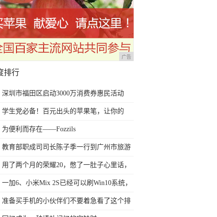
广告
度排行
深圳市福田区启动3000万消费券惠民活动
学生党必备！百元出头的苹果笔，让你的
iPad成为学习神器
为便利而存在——Fozzils
教育部职成司司长陈子季一行到广州市旅游
商务职业学校考察调研
用了两个月的荣耀20，憋了一肚子心里话，
今天终于一吐为快
一加6、小米Mix 2S已经可以刷Win10系统，
网友：安卓提不动刀了？
准备买手机的小伙伴们不要着急看了这个排