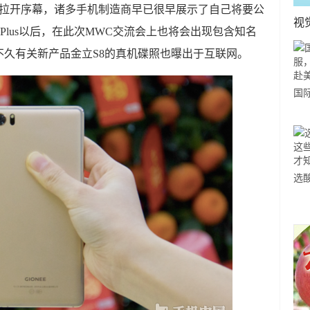
期拉开序幕，诸多手机制造商早已很早展示了自己将要公
视
Plus以后，在此次MWC交流会上也将会出现包含知名
久有关新产品金立S8的真机碟照也曝出于互联网。
国
力
市
选
小
道