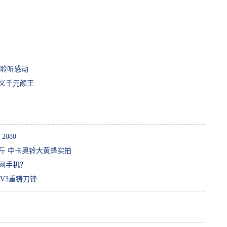
机聆听感动
定义千元颜王
2080
0公斤 中卡奥铃大黄蜂实拍
联网手机？
 V3重铸刀锋