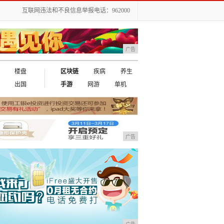
互联网违法和不良信息举报电话：962000
广告
楼盘
区块链
疾病
养生
出国
手游
网游
单机
广告