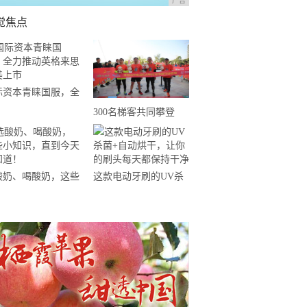
广告
觉焦点
际资本青睐国服，全
推动英格来思赴美上
300名梯客共同攀登
2019国际垂直马拉松超
级精英赛顺德海骏达中
心站欢乐开跑
酸奶、喝酸奶，这些
这款电动牙刷的UV杀
知识，直到今天才知
菌+自动烘干，让你的
！
刷头每天都保持干净