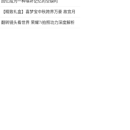
行榜再决定买哪款手机吧
回忆成为一种填补记忆的空缺时
【精致礼盒】喜梦宝中秋跨界万豪 故宫月
饼：呈上“朕的心意”
翻转镜头看世界 荣耀7i拍照功力深度解析