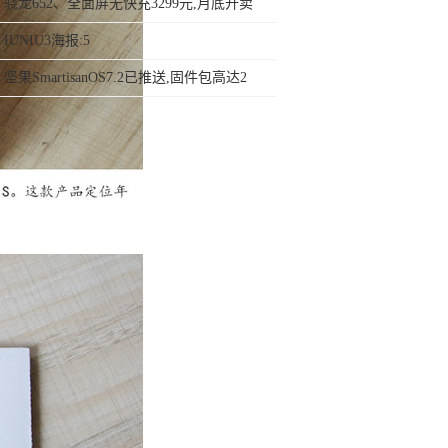
用不上！
骁龙652、全面屏无快充3299元,月底开卖
IUNIU3海报:5
坚果SmartisanOS7.2已推送,固件包高达2