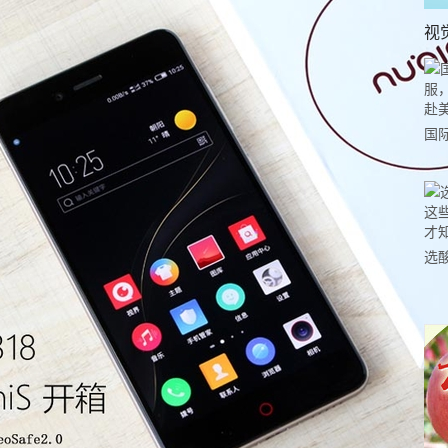
视
国
力
市
选
小
道