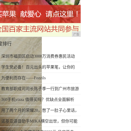
广告
度排行
深圳市福田区启动3000万消费券惠民活动
学生党必备！百元出头的苹果笔，让你的
iPad成为学习神器
为便利而存在——Fozzils
教育部职成司司长陈子季一行到广州市旅游
商务职业学校考察调研
360手机vizza 值得买吗？优缺点全面解析
用了两个月的荣耀20，憋了一肚子心里话，
今天终于一吐为快
诺基亚语音助手MIKA横空出世，但你可能