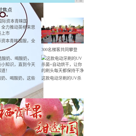
广告
觉焦点
际资本青睐国服，全
推动英格来思赴美上
300名梯客共同攀登
2019国际垂直马拉松超
级精英赛顺德海骏达中
心站欢乐开跑
酸奶、喝酸奶，这些
这款电动牙刷的UV杀
知识，直到今天才知
菌+自动烘干，让你的
！
刷头每天都保持干净