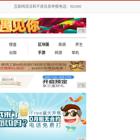
互联网违法和不良信息举报电话：962000
广告
楼盘
区块链
疾病
养生
出国
手游
网游
单机
广告