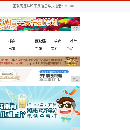
互联网违法和不良信息举报电话：962000
广告
楼盘
区块链
疾病
养生
出国
手游
网游
单机
广告