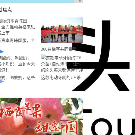
广告
觉焦点
际资本青睐国服，全
推动英格来思赴美上
300名梯客共同攀登
2019国际垂直马拉松超
级精英赛顺德海骏达中
心站欢乐开跑
酸奶、喝酸奶，这些
这款电动牙刷的UV杀
知识，直到今天才知
菌+自动烘干，让你的
！
刷头每天都保持干净