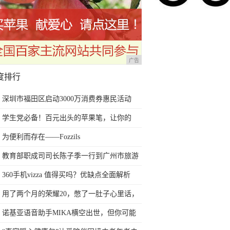
广告
度排行
深圳市福田区启动3000万消费券惠民活动
学生党必备！百元出头的苹果笔，让你的
iPad成为学习神器
为便利而存在——Fozzils
教育部职成司司长陈子季一行到广州市旅游
商务职业学校考察调研
360手机vizza 值得买吗？优缺点全面解析
用了两个月的荣耀20，憋了一肚子心里话，
今天终于一吐为快
诺基亚语音助手MIKA横空出世，但你可能