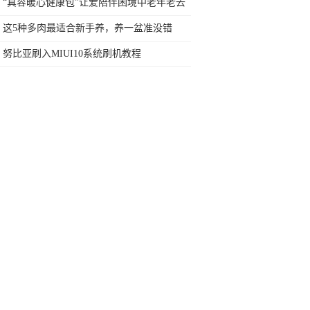
用不上！
“真容暖心健康包”让爱陪伴困境中老年老去
的时光
这5种多肉最适合新手养，养一盆准没错
努比亚刷入MIUI10系统刷机教程