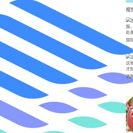
视
国
力
市
选
小
道